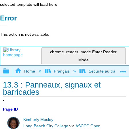
selected template will load here
Error
This action is not available.
chrome_reader_mode
Enter Reader
Mode
Expand/collapse global hierarchy
Home
Français
Sécurité au travail po
13.3 : Panneaux, signaux et
barricades
Page ID
Kimberly Mosley
Long Beach City College
via
ASCCC Open