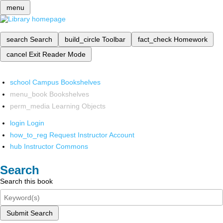
menu
search
Search
build_circle
Toolbar
fact_check
Homework
cancel
Exit Reader Mode
school
Campus Bookshelves
menu_book
Bookshelves
perm_media
Learning Objects
login
Login
how_to_reg
Request Instructor Account
hub
Instructor Commons
Search
Search this book
Submit Search