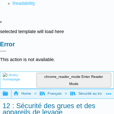
Readability
x
selected template will load here
Error
This action is not available.
chrome_reader_mode
Enter Reader
Mode
Expand/collapse global hierarchy
Home
Français
Sécurité au travail po
12 : Sécurité des grues et des
appareils de levage