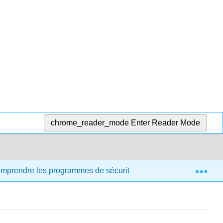
chrome_reader_mode
Enter Reader Mode
Exp
comprendre les programmes de sécurité et de santé destinés aux 