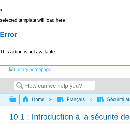
x
selected template will load here
Error
This action is not available.
Search
Expand/collapse global hierarchy
Home
Français
Sécurité au
10.1 : Introduction à la sécurité 