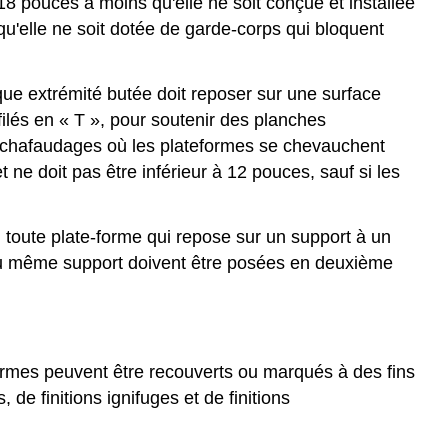
8 pouces à moins qu'elle ne soit conçue et installée
qu'elle ne soit dotée de garde-corps qui bloquent
ue extrémité butée doit reposer sur une surface
ofilés en « T », pour soutenir des planches
échafaudages où les plateformes se chevauchent
e doit pas être inférieur à 12 pouces, sauf si les
 toute plate-forme qui repose sur un support à un
s du même support doivent être posées en deuxième
formes peuvent être recouverts ou marqués à des fins
de finitions ignifuges et de finitions