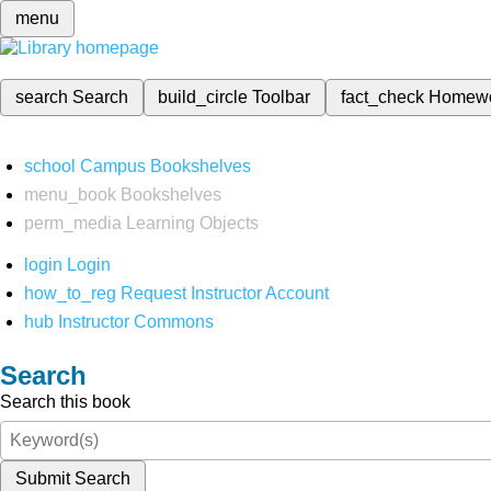
menu
search
Search
build_circle
Toolbar
fact_check
Homew
school
Campus Bookshelves
menu_book
Bookshelves
perm_media
Learning Objects
login
Login
how_to_reg
Request Instructor Account
hub
Instructor Commons
Search
Search this book
Submit Search