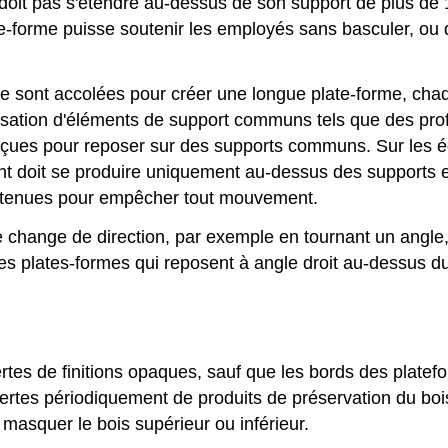
oit pas s'étendre au-dessus de son support de plus de 1
ate-forme puisse soutenir les employés sans basculer, ou 
 sont accolées pour créer une longue plate-forme, chaq
'utilisation d'éléments de support communs tels que des pr
nçues pour reposer sur des supports communs. Sur les 
 doit se produire uniquement au-dessus des supports et n
etenues pour empêcher tout mouvement.
e change de direction, par exemple en tournant un angle,
t les plates-formes qui reposent à angle droit au-dessu
rtes de finitions opaques, sauf que les bords des plate
ertes périodiquement de produits de préservation du bois, 
 masquer le bois supérieur ou inférieur.