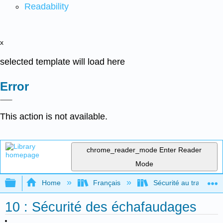
Readability
x
selected template will load here
Error
This action is not available.
chrome_reader_mode
Enter Reader
Mode
Expand/collapse global hierarchy
Home
Français
Sécurité au travail po
10 : Sécurité des échafaudages