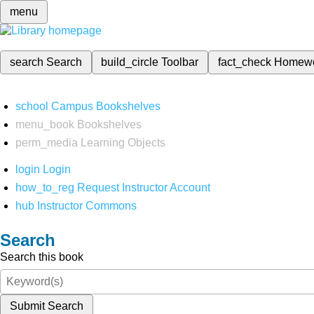
menu
search
Search
build_circle
Toolbar
fact_check
Homew
school
Campus Bookshelves
menu_book
Bookshelves
perm_media
Learning Objects
login
Login
how_to_reg
Request Instructor Account
hub
Instructor Commons
Search
Search this book
Submit Search