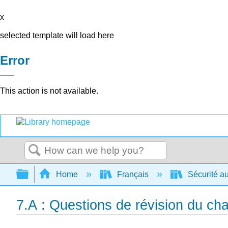
x
selected template will load here
Error
This action is not available.
Search
Expand/collapse global hierarchy
Home
Français
Sécurité au
7.A : Questions de révision du cha