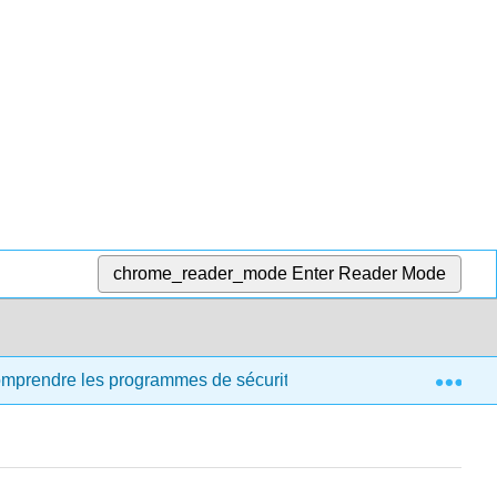
chrome_reader_mode
Enter Reader Mode
Exp
comprendre les programmes de sécurité et de santé destinés aux 