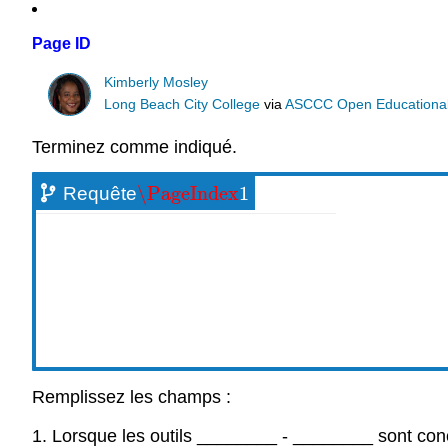
Page ID
Kimberly Mosley
Long Beach City College
via
ASCCC Open Educational 
Terminez comme indiqué.
\PageIndex
1
Requête
\PageIndex
1
Remplissez les champs :
1. Lorsque les outils
________
-
________
sont conç