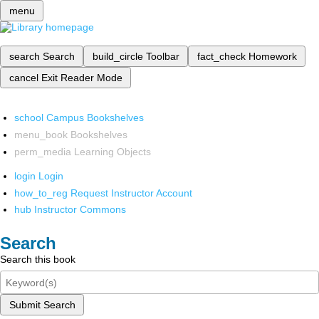
menu
search
Search
build_circle
Toolbar
fact_check
Homework
cancel
Exit Reader Mode
school
Campus Bookshelves
menu_book
Bookshelves
perm_media
Learning Objects
login
Login
how_to_reg
Request Instructor Account
hub
Instructor Commons
Search
Search this book
Submit Search