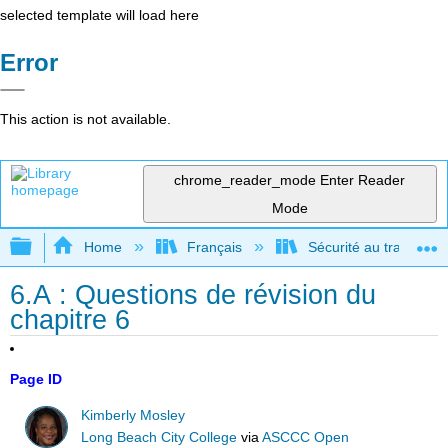
selected template will load here
Error
This action is not available.
chrome_reader_mode
Enter Reader
Mode
Expand/collapse global hierarchy
Home
Français
Sécurité au travail po
6.A : Questions de révision du
chapitre 6
Page ID
Kimberly Mosley
Long Beach City College
via
ASCCC Open