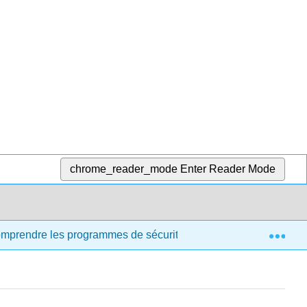
chrome_reader_mode
Enter Reader Mode
Exp
comprendre les programmes de sécurité et de santé destinés aux 