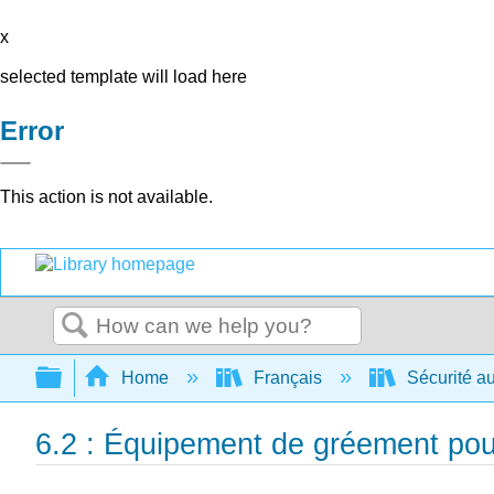
x
selected template will load here
Error
This action is not available.
Search
Expand/collapse global hierarchy
Home
Français
Sécurité au
6.2 : Équipement de gréement pou