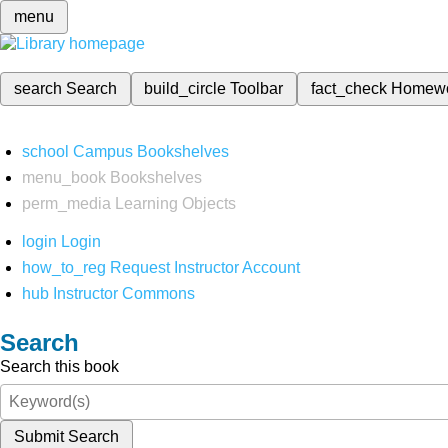
menu
search
Search
build_circle
Toolbar
fact_check
Homew
school
Campus Bookshelves
menu_book
Bookshelves
perm_media
Learning Objects
login
Login
how_to_reg
Request Instructor Account
hub
Instructor Commons
Search
Search this book
Submit Search