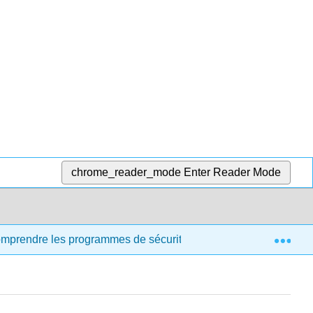
chrome_reader_mode
Enter Reader Mode
Exp
comprendre les programmes de sécurité et de santé destinés aux 