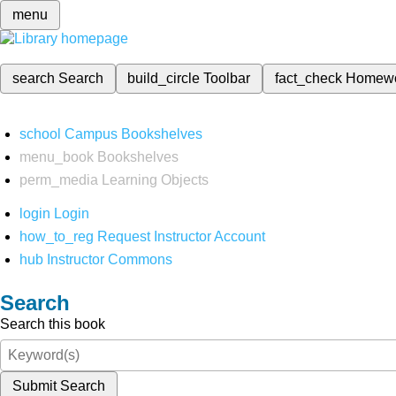
menu
search
Search
build_circle
Toolbar
fact_check
Homew
school
Campus Bookshelves
menu_book
Bookshelves
perm_media
Learning Objects
login
Login
how_to_reg
Request Instructor Account
hub
Instructor Commons
Search
Search this book
Submit Search