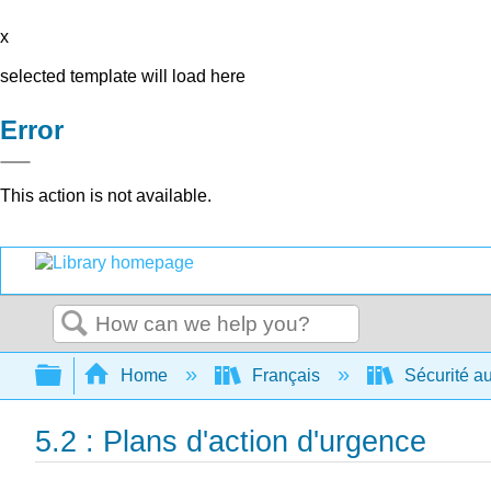
x
selected template will load here
Error
This action is not available.
Search
Expand/collapse global hierarchy
Home
Français
Sécurité au
5.2 : Plans d'action d'urgence