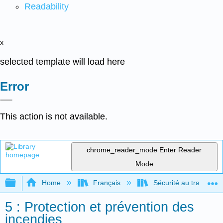
Readability
x
selected template will load here
Error
This action is not available.
chrome_reader_mode
Enter Reader
Mode
Expand/collapse global hierarchy
Home
Français
Sécurité au travail po
5 : Protection et prévention des
incendies