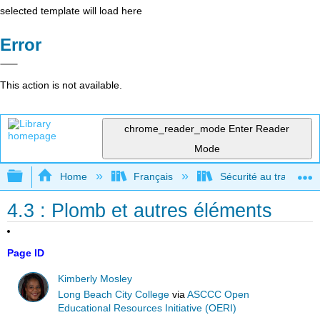
selected template will load here
Error
This action is not available.
chrome_reader_mode
Enter Reader
Mode
Expand/collapse global hierarchy
Home
Français
Sécurité au travail po
4.3 : Plomb et autres éléments
Page ID
Kimberly Mosley
Long Beach City College
via
ASCCC Open
Educational Resources Initiative (OERI)