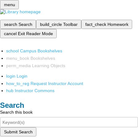
menu
search
Search
build_circle
Toolbar
fact_check
Homework
cancel
Exit Reader Mode
school
Campus Bookshelves
menu_book
Bookshelves
perm_media
Learning Objects
login
Login
how_to_reg
Request Instructor Account
hub
Instructor Commons
Search
Search this book
Submit Search