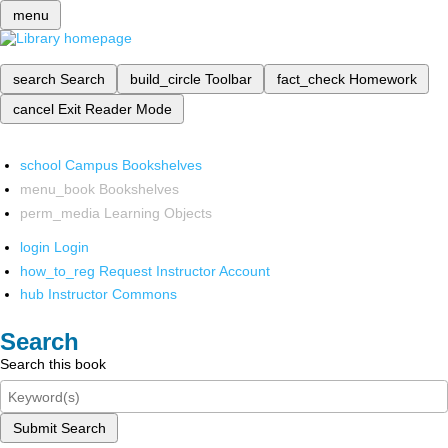
menu
search
Search
build_circle
Toolbar
fact_check
Homework
cancel
Exit Reader Mode
school
Campus Bookshelves
menu_book
Bookshelves
perm_media
Learning Objects
login
Login
how_to_reg
Request Instructor Account
hub
Instructor Commons
Search
Search this book
Submit Search