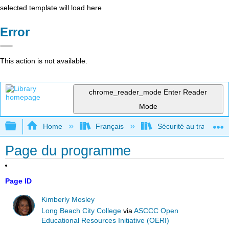
selected template will load here
Error
This action is not available.
chrome_reader_mode
Enter Reader
Mode
Expand/collapse global hierarchy
Home
Français
Sécurité au travail po
Page du programme
Page ID
Kimberly Mosley
Long Beach City College
via
ASCCC Open
Educational Resources Initiative (OERI)