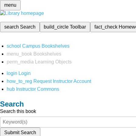
menu
search
Search
build_circle
Toolbar
fact_check
Homew
school
Campus Bookshelves
menu_book
Bookshelves
perm_media
Learning Objects
login
Login
how_to_reg
Request Instructor Account
hub
Instructor Commons
Search
Search this book
Submit Search