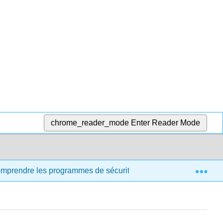
chrome_reader_mode
Enter Reader Mode
Exp
comprendre les programmes de sécurité et de santé destinés aux 