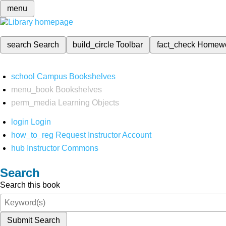
menu
search
Search
build_circle
Toolbar
fact_check
Homew
school
Campus Bookshelves
menu_book
Bookshelves
perm_media
Learning Objects
login
Login
how_to_reg
Request Instructor Account
hub
Instructor Commons
Search
Search this book
Submit Search