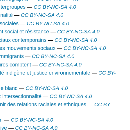
intergroupes
—
CC BY-NC-SA 4.0
nalité
—
CC BY-NC-SA 4.0
 sociales
—
CC BY-NC-SA 4.0
 social et résistance
—
CC BY-NC-SA 4.0
ciaux contemporains
—
CC BY-NC-SA 4.0
 des mouvements sociaux
—
CC BY-NC-SA 4.0
 immigrants
—
CC BY-NC-SA 4.0
oires comptent
—
CC BY-NC-SA 4.0
té indigène et justice environnementale
—
CC BY-
me blanc
—
CC BY-NC-SA 4.0
t intersectionnalité
—
CC BY-NC-SA 4.0
enir des relations raciales et ethniques
—
CC BY-
on
—
CC BY-NC-SA 4.0
tive
—
CC BY-NC-SA 4.0