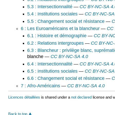
5.3 : Intersectionnalité
—
CC BY-NC-SA 4.
5.4 : Institutions sociales
—
CC BY-NC-SA 
5.5 : Changement social et résistance
—
C
6 : Les Euroaméricains et la blancheur
—
CC 
6.1 : Histoire et démographie
—
CC BY-NC
6.2 : Relations intergroupes
—
CC BY-NC-
6.3 : Blancheur : privilège blanc, suprématie
blanche —
CC BY-NC-SA 4.0
6.4 : Intersectionnalité
—
CC BY-NC-SA 4.
6.5 : Institutions sociales
—
CC BY-NC-SA 
6.6 : Changement social et résistance
—
C
7 : Afro-Américains
—
CC BY-NC-SA 4.0
Licences détaillées
is shared under a
not declared
license and w
Back to top