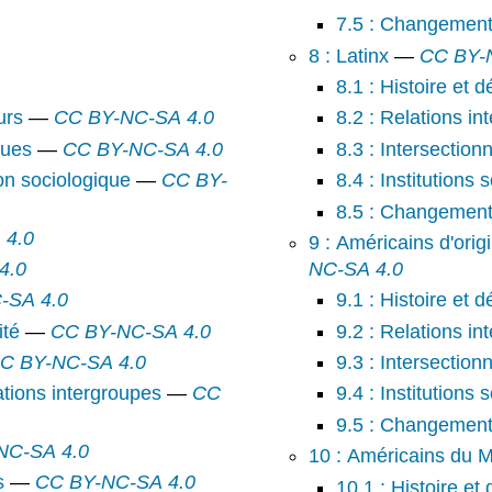
7.5 : Changement 
8 : Latinx
—
CC BY-
8.1 : Histoire et
urs
—
CC BY-NC-SA 4.0
8.2 : Relations in
ques
—
CC BY-NC-SA 4.0
8.3 : Intersectionn
on sociologique
—
CC BY-
8.4 : Institutions 
8.5 : Changement 
 4.0
9 : Américains d'orig
4.0
NC-SA 4.0
-SA 4.0
9.1 : Histoire et
ité
—
CC BY-NC-SA 4.0
9.2 : Relations in
C BY-NC-SA 4.0
9.3 : Intersectionn
ations intergroupes
—
CC
9.4 : Institutions 
9.5 : Changement 
NC-SA 4.0
10 : Américains du 
s
—
CC BY-NC-SA 4.0
10.1 : Histoire e