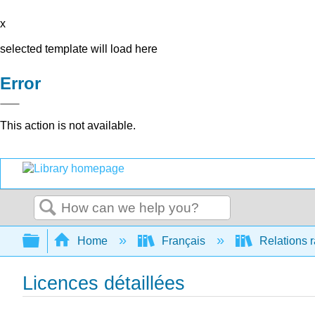
x
selected template will load here
Error
This action is not available.
Search
Expand/collapse global hierarchy
Home
Français
Relations r
Licences détaillées