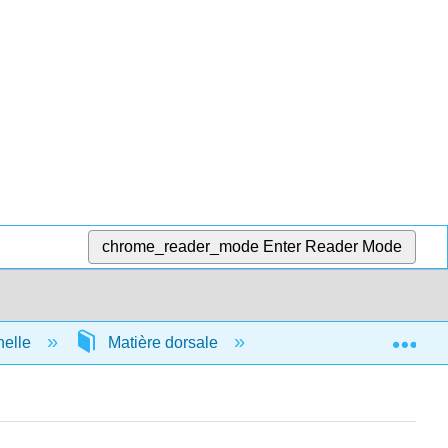
chrome_reader_mode
Enter Reader Mode
Exp
nelle
Matière dorsale
Licences détaillées