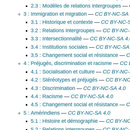
2.3 : Modèles de relations intergroupes
—
3 : Immigration et migration
—
CC BY-NC-SA 
3.1 : Historique et contexte
—
CC BY-NC-S
3.2 : Relations intergroupes
—
CC BY-NC-
3.3 : Intersectionnalité
—
CC BY-NC-SA 4.
3.4 : Institutions sociales
—
CC BY-NC-SA 
3.5 : Changement social et résistance
—
C
4 : Préjugés, discrimination et racisme
—
CC 
4.1 : Socialisation et culture
—
CC BY-NC-
4.2 : Stéréotypes et préjugés
—
CC BY-NC
4.3 : Discrimination
—
CC BY-NC-SA 4.0
4.4 : Racisme
—
CC BY-NC-SA 4.0
4.5 : Changement social et résistance
—
C
5 : Amérindiens
—
CC BY-NC-SA 4.0
5.1 : Histoire et démographie
—
CC BY-NC
5.2 : Relations intergroupes
—
CC BY-NC-