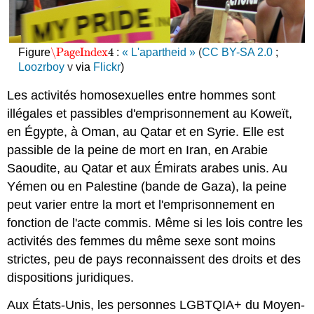
\PageIndex
4
Figure
:
« L'apartheid »
(
CC BY-SA 2.0
;
\PageIndex
4
Loozrboy
v
via
Flickr
)
Les activités homosexuelles entre hommes sont
illégales et passibles d'emprisonnement au Koweït,
en Égypte, à Oman, au Qatar et en Syrie. Elle est
passible de la peine de mort en Iran, en Arabie
Saoudite, au Qatar et aux Émirats arabes unis. Au
Yémen ou en Palestine (bande de Gaza), la peine
peut varier entre la mort et l'emprisonnement en
fonction de l'acte commis. Même si les lois contre les
activités des femmes du même sexe sont moins
strictes, peu de pays reconnaissent des droits et des
dispositions juridiques.
Aux États-Unis, les personnes LGBTQIA+ du Moyen-