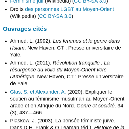
Féminisme juif
(Wikipédia) (
CC BY-SA 3.0
)
Droits
des personnes LGBT au Moyen-Orient
(Wikipedia) (
CC BY-SA 3.0
)
Ouvrages cités
Ahmed, L. (1992).
Les femmes et le genre dans
l'Islam
. New Haven, CT : Presse universitaire de
Yale.
Ahmed, L. (2011).
Révolution tranquille : La
résurgence du voile du Moyen-Orient vers
l'Amérique.
New Haven, CT : Presse universitaire
de Yale.
Glas, S. et Alexander, A.
(2020). Expliquer le
soutien au féminisme musulman au Moyen-Orient
arabe et en Afrique du Nord.
Genre et société,
34
(3), 437—466.
Plaskow, J. (2003). La pensée féministe juive.
Dans D.H. Frank & O Leaman (éd.).
Histoire de la