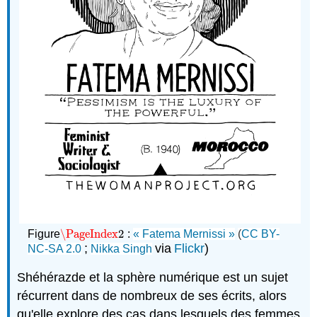
\PageIndex
2
Figure
:
« Fatema Mernissi »
(
CC BY-
\PageIndex
2
;
via
Flickr
)
NC-SA 2.0
Nikka Singh
Shéhérazde et la sphère numérique est un sujet
récurrent dans de nombreux de ses écrits, alors
qu'elle explore des cas dans lesquels des femmes