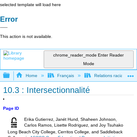
selected template will load here
Error
This action is not available.
chrome_reader_mode
Enter Reader
Mode
Expand/collapse global hierarchy
Home
Français
Relations raciales et 
10.3 : Intersectionnalité
Page ID
Erika Gutierrez, Janét Hund, Shaheen Johnson,
Carlos Ramos, Lisette Rodriguez, and Joy Tsuhako
Long Beach City College, Cerritos College, and Saddleback