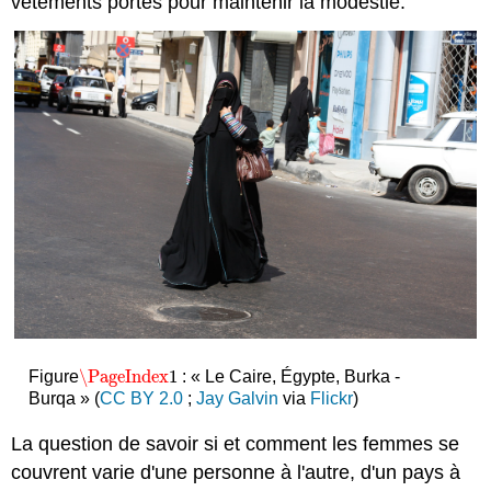
vêtements portés pour maintenir la modestie.
\PageIndex
1
Figure
: « Le Caire, Égypte, Burka -
\PageIndex
1
Burqa » (
CC BY 2.0
;
Jay Galvin
via
Flickr
)
La question de savoir si et comment les femmes se
couvrent varie d'une personne à l'autre, d'un pays à