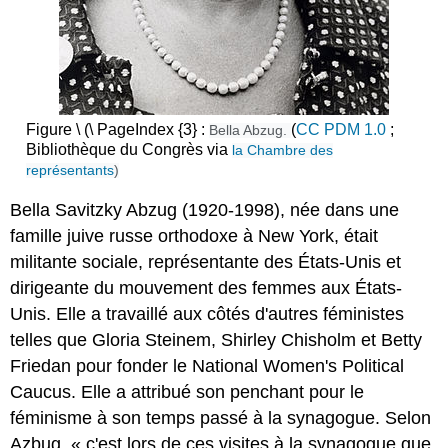
Figure \ (\ PageIndex {3} :
(
CC PDM 1.0
;
Bella Abzug.
Bibliothèque du Congrès via
la Chambre des
représentants
)
Bella Savitzky Abzug (1920-1998), née dans une
famille juive russe orthodoxe à New York, était
militante sociale, représentante des États-Unis et
dirigeante du mouvement des femmes aux États-
Unis. Elle a travaillé aux côtés d'autres féministes
telles que Gloria Steinem, Shirley Chisholm et Betty
Friedan pour fonder le National Women's Political
Caucus. Elle a attribué son penchant pour le
féminisme à son temps passé à la synagogue. Selon
Azbug, « c'est lors de ces visites à la synagogue que