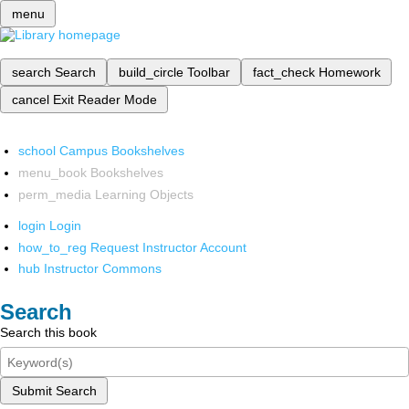
menu
search
Search
build_circle
Toolbar
fact_check
Homework
cancel
Exit Reader Mode
school
Campus Bookshelves
menu_book
Bookshelves
perm_media
Learning Objects
login
Login
how_to_reg
Request Instructor Account
hub
Instructor Commons
Search
Search this book
Submit Search