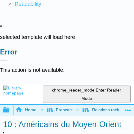
Readability
x
selected template will load here
Error
This action is not available.
chrome_reader_mode
Enter Reader
Mode
Expand/collapse global hierarchy
Home
Français
Relations raciales et 
10 : Américains du Moyen-Orient