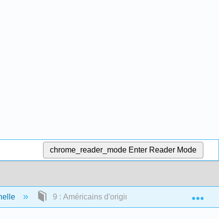
chrome_reader_mode
Enter Reader Mode
Exp
nelle
9 : Américains d'origine asiatique et habitants d