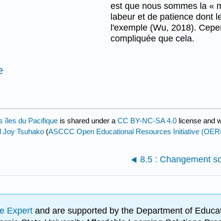
est que nous sommes la « mi
labeur et de patience dont l
l'exemple (Wu, 2018). Cepen
compliquée que cela.
e
s îles du Pacifique
is shared under a
CC BY-NC-SA 4.0
license and w
d Joy Tsuhako
(
ASCCC Open Educational Resources Initiative (OERI
8.5 : Changement soc
e Expert
and are supported by the Department of Educat