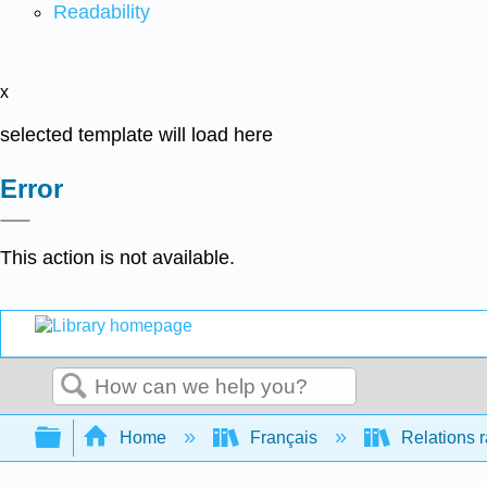
Readability
x
selected template will load here
Error
This action is not available.
Search
Expand/collapse global hierarchy
Home
Français
Relations r