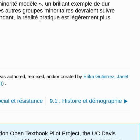
norité modèle », un brillant exemple de dur
es autres groupes minoritaires devraient suivre
dant, la réalité pratique est légèrement plus
as authored, remixed, and/or curated by
Erika Gutierrez, Janét
)
) .
ial et résistance
9.1 : Histoire et démographie
ion Open Textbook Pilot Project, the UC Davis