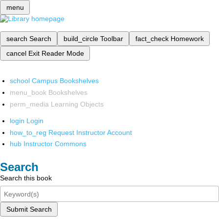
menu
search
Search
build_circle
Toolbar
fact_check
Homework
cancel
Exit Reader Mode
school
Campus Bookshelves
menu_book
Bookshelves
perm_media
Learning Objects
login
Login
how_to_reg
Request Instructor Account
hub
Instructor Commons
Search
Search this book
Submit Search