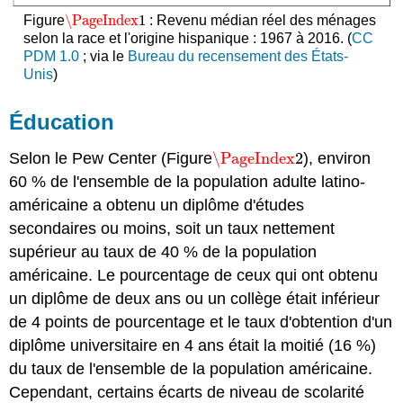
\PageIndex
1
Figure
: Revenu médian réel des ménages
\PageIndex
1
selon la race et l'origine hispanique : 1967 à 2016. (
CC
PDM 1.0
; via le
Bureau du recensement des États-
Unis
)
Éducation
Selon le Pew Center (Figure
\PageIndex
2
), environ
\PageIndex
2
60 % de l'ensemble de la population adulte latino-
américaine a obtenu un diplôme d'études
secondaires ou moins, soit un taux nettement
supérieur au taux de 40 % de la population
américaine. Le pourcentage de ceux qui ont obtenu
un diplôme de deux ans ou un collège était inférieur
de 4 points de pourcentage et le taux d'obtention d'un
diplôme universitaire en 4 ans était la moitié (16 %)
du taux de l'ensemble de la population américaine.
Cependant, certains écarts de niveau de scolarité