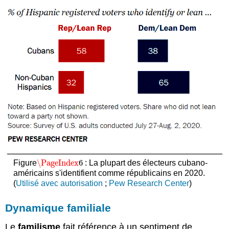
\PageIndex
6
Figure
: La plupart des électeurs cubano-
\PageIndex
6
américains s'identifient comme républicains en 2020.
(
Utilisé avec autorisation
;
Pew Research Center
)
Dynamique familiale
Le
familisme
fait référence à un sentiment de