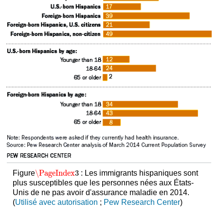
\PageIndex
3
Figure
: Les immigrants hispaniques sont
\PageIndex
3
plus susceptibles que les personnes nées aux États-
Unis de ne pas avoir d'assurance maladie en 2014.
(
Utilisé avec autorisation
;
Pew Research Center
)