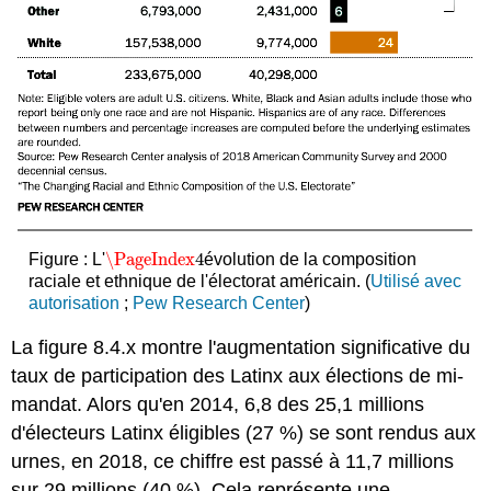
\PageIndex
4
Figure : L'
évolution de la composition
\PageIndex
4
raciale et ethnique de l'électorat américain. (
Utilisé avec
autorisation
;
Pew Research Center
)
La figure 8.4.x montre l'augmentation significative du
taux de participation des Latinx aux élections de mi-
mandat. Alors qu'en 2014, 6,8 des 25,1 millions
d'électeurs Latinx éligibles (27 %) se sont rendus aux
urnes, en 2018, ce chiffre est passé à 11,7 millions
sur 29 millions (40 %). Cela représente une