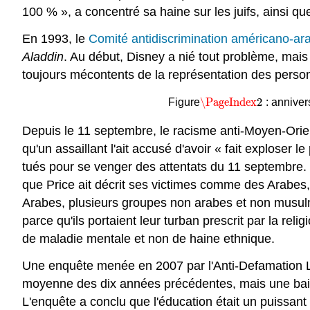
100 % », a concentré sa haine sur les juifs, ainsi qu
En 1993, le
Comité antidiscrimination américano-ar
Aladdin
. Au début, Disney a nié tout problème, mais
toujours mécontents de la représentation des person
\PageIndex
2
Figure
: anniver
\PageIndex
2
Depuis le 11 septembre, le racisme anti-Moyen-Orie
qu'un assaillant l'ait accusé d'avoir « fait explose
tués pour se venger des attentats du 11 septembre. Pr
que Price ait décrit ses victimes comme des Arabes,
Arabes, plusieurs groupes non arabes et non musulm
parce qu'ils portaient leur turban prescrit par la rel
de maladie mentale et non de haine ethnique.
Une enquête menée en 2007 par l'Anti-Defamation L
moyenne des dix années précédentes, mais une bais
L'enquête a conclu que l'éducation était un puissant