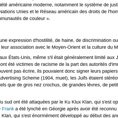
ciété américaine moderne, notamment le système de justic
s Nations Unies et le Réseau américain des droits de l'h
ommunautés de couleur ».
ne expression d'hostilité, de haine, de discrimination o
e leur association avec le Moyen-Orient et la culture du 
aux États-Unis, même s'il était généralement limité aux 
s ont été victimes de racisme de la part des autorités d'i
souvent pas écrire, ils pouvaient donc signer leurs papie
 Advertising Scheme (1904, muet), les Juifs étaient sté
tels que de gros nez crochus, de grandes lèvres, de peti
sud ont été attaquées par le Ku Klux Klan, qui s'est opp
 Frank
a été lynché en Géorgie après avoir été reconnu
x Klan, qui s'est énormément développé au début des a