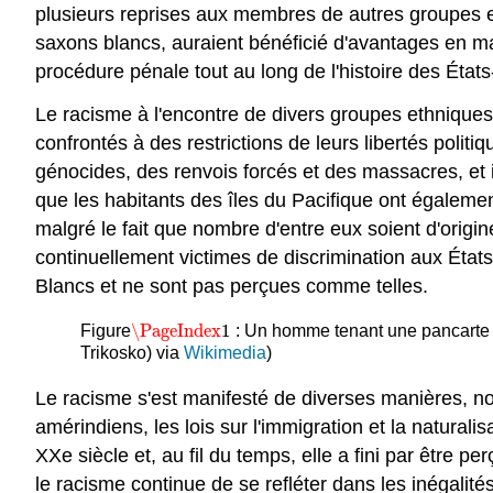
plusieurs reprises aux membres de autres groupes et
saxons blancs, auraient bénéficié d'avantages en matiè
procédure pénale tout au long de l'histoire des États
Le racisme à l'encontre de divers groupes ethniques 
confrontés à des restrictions de leurs libertés polit
génocides, des renvois forcés et des massacres, et il
que les habitants des îles du Pacifique ont égalemen
malgré le fait que nombre d'entre eux soient d'origi
continuellement victimes de discrimination aux État
Blancs et ne sont pas perçues comme telles.
\PageIndex
1
Figure
: Un homme tenant une pancarte lo
\PageIndex
1
Trikosko) via
Wikimedia
)
Le racisme s'est manifesté de diverses manières, no
amérindiens, les lois sur l'immigration et la naturali
XXe siècle et, au fil du temps, elle a fini par êtr
le racisme continue de se refléter dans les inégal