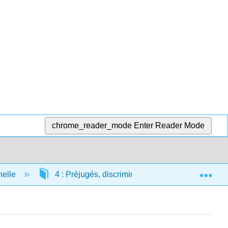
chrome_reader_mode
Enter Reader Mode
Exp
nelle
4 : Préjugés, discrimination et racisme