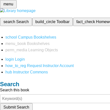
menu
search
Search
build_circle
Toolbar
fact_check
Homew
school
Campus Bookshelves
menu_book
Bookshelves
perm_media
Learning Objects
login
Login
how_to_reg
Request Instructor Account
hub
Instructor Commons
Search
Search this book
Submit Search