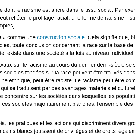
re dont le racisme est ancré dans le tissu social. Par e
 refléter le profilage racial, une forme de racisme institu
mples).
ace » comme une
construction sociale
. Cela signifie que, 
les, toute conclusion concernant la race sur la base de 
e, existe dans une société à la fois au niveau individuel e
avaux sur le racisme au cours du dernier demi-siècle se 
es sociales fondées sur la race peuvent être trouvés dan
gine ethnique, peut être raciste. Le racisme peut être c
ion qui se traduisent par des avantages matériels et cultu
e concentre sur les sociétés dans lesquelles les populat
r ces sociétés majoritairement blanches, l'ensemble des 
lois, les pratiques et les actions qui discriminent divers 
éricains blancs jouissent de privilèges et de droits léga