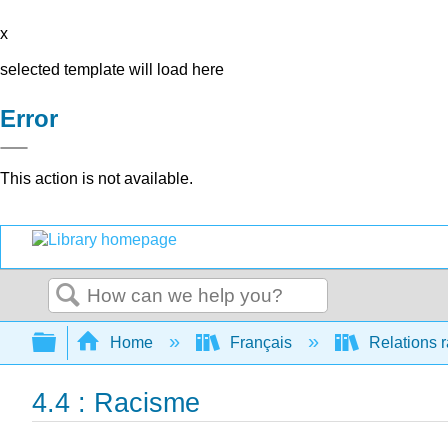
x
selected template will load here
Error
This action is not available.
Search
Expand/collapse global hierarchy
Home
Français
Relations r
4.4 : Racisme