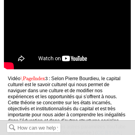
\PageIndex
3
Vidéo
: Selon Pierre Bourdieu, le capital
\PageIndex
3
culturel est le savoir culturel qui nous permet de
naviguer dans une culture et de modifier nos
expériences et les opportunités qui s'offrent à nous.
Cette théorie se concentre sur les états incarnés,
objectivés et institutionnalisés du capital et est très
importante pour nous aider à comprendre les inégalités
dans l'éducation et dans d'autres structures sociales.
(Le sous-titrage codé et les autres paramètres YouTube
apparaîtront une fois la vidéo démarrée.) (
CC BY-SA
;