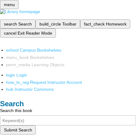
menu
search
Search
build_circle
Toolbar
fact_check
Homework
cancel
Exit Reader Mode
school
Campus Bookshelves
menu_book
Bookshelves
perm_media
Learning Objects
login
Login
how_to_reg
Request Instructor Account
hub
Instructor Commons
Search
Search this book
Submit Search