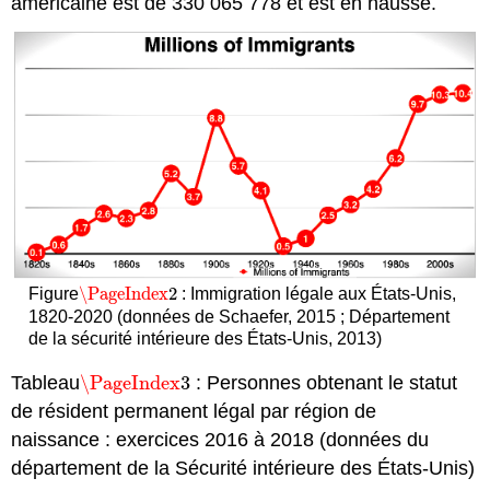
américaine est de 330 065 778 et est en hausse.
\PageIndex
2
Figure
: Immigration légale aux États-Unis,
\PageIndex
2
1820-2020 (données de Schaefer, 2015 ; Département
de la sécurité intérieure des États-Unis, 2013)
Tableau
\PageIndex
3
: Personnes obtenant le statut
\PageIndex
3
de résident permanent légal par région de
naissance : exercices 2016 à 2018 (données du
département de la Sécurité intérieure des États-Unis)