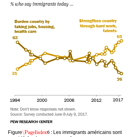
\PageIndex
6
Figure
: Les immigrants américains sont
\PageIndex
6