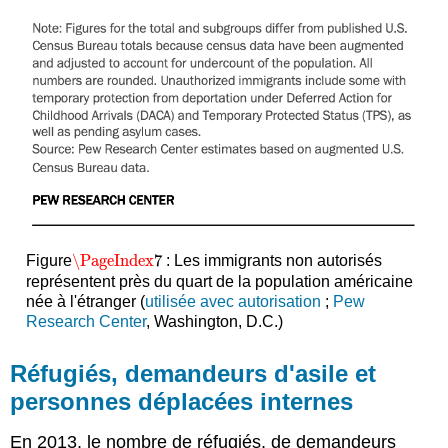
\PageIndex
7
Figure
: Les immigrants non autorisés
\PageIndex
7
représentent près du quart de la population américaine
née à l'étranger (
utilisée avec autorisation
;
Pew
Research Center
, Washington, D.C.)
Réfugiés, demandeurs d'asile et
personnes déplacées internes
En 2013, le nombre de réfugiés, de demandeurs