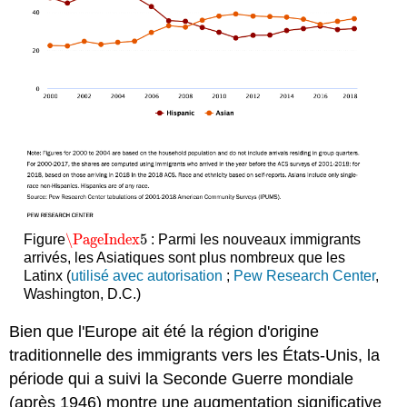
\PageIndex
5
Figure
: Parmi les nouveaux immigrants
\PageIndex
5
arrivés, les Asiatiques sont plus nombreux que les
Latinx (
utilisé avec autorisation
;
Pew Research Center
,
Washington, D.C.)
Bien que l'Europe ait été la région d'origine
traditionnelle des immigrants vers les États-Unis, la
période qui a suivi la Seconde Guerre mondiale
(après 1946) montre une augmentation significative