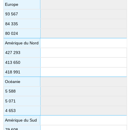
Europe
93 567
84 335
80 024
Amérique du Nord
427 293
413 650
418 991
Océanie
5 588
5 071
4 653
Amérique du Sud
79 608