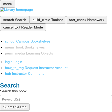
menu
search
Search
build_circle
Toolbar
fact_check
Homework
cancel
Exit Reader Mode
school
Campus Bookshelves
menu_book
Bookshelves
perm_media
Learning Objects
login
Login
how_to_reg
Request Instructor Account
hub
Instructor Commons
Search
Search this book
Submit Search