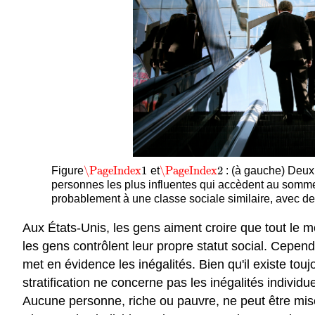
\PageIndex
1
\PageIndex
2
Figure
et
: (à gauche) Deux 
\PageIndex
1
\PageIndex
2
personnes les plus influentes qui accèdent au somme
probablement à une classe sociale similaire, avec de
Aux États-Unis, les gens aiment croire que tout le m
les gens contrôlent leur propre statut social. Cepend
met en évidence les inégalités. Bien qu'il existe tou
stratification ne concerne pas les inégalités individ
Aucune personne, riche ou pauvre, ne peut être mise e