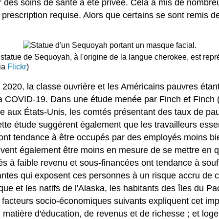
yer des soins de santé a été privée. Cela a mis de nombr
ne prescription requise. Alors que certains se sont remis
 statue de Sequoyah, à l'origine de la langue cherokee, est re
ia
Flickr
)
0, la classe ouvrière et les Américains pauvres étant le
à la COVID-19. Dans une étude menée par Finch et Finch (
 aux États-Unis, les comtés présentant des taux de pauv
tte étude suggèrent également que les travailleurs essent
on) ont tendance à être occupés par des employés moins b
euvent également être moins en mesure de se mettre en qu
s à faible revenu et sous-financées ont tendance à souf
stantes qui exposent ces personnes à un risque accru d
ique et les natifs de l'Alaska, les habitants des îles du P
acteurs socio-économiques suivants expliquent cet impac
en matière d'éducation, de revenus et de richesse ; et lo