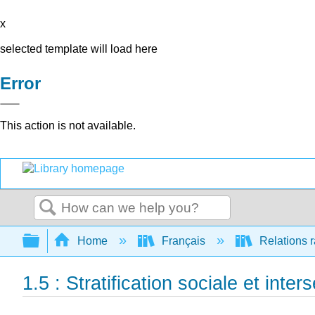
x
selected template will load here
Error
This action is not available.
Search
Expand/collapse global hierarchy
Home
Français
Relations r
1.5 : Stratification sociale et inter