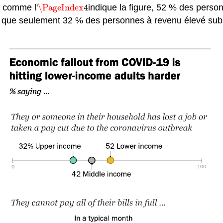
, comme l'
\PageIndex
4
indique la figure, 52 % des perso
\PageIndex
4
 que seulement 32 % des personnes à revenu élevé subi