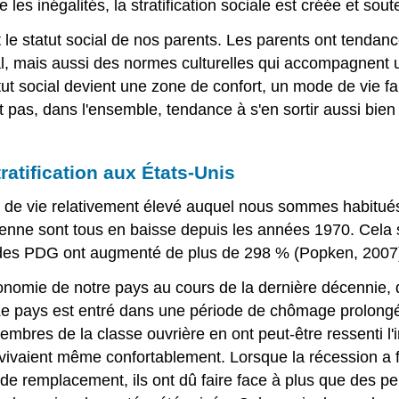
 les inégalités, la stratification sociale est créée et s
 le statut social de nos parents. Les parents ont tendance
al, mais aussi des normes culturelles qui accompagnent u
t social devient une zone de confort, un mode de vie fami
t pas, dans l'ensemble, tendance à s'en sortir aussi bien
tification aux États-Unis
u de vie relativement élevé auquel nous sommes habitués
oyenne sont tous en baisse depuis les années 1970. Cela 
 des PDG ont augmenté de plus de 298 % (Popken, 2007
conomie de notre pays au cours de la dernière décennie,
 Le pays est entré dans une période de chômage prolong
membres de la classe ouvrière en ont peut-être ressenti l
u vivaient même confortablement. Lorsque la récession a f
de remplacement, ils ont dû faire face à plus que des pe