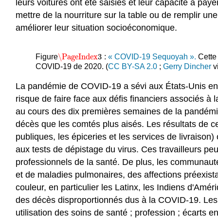
leurs voitures ont été saisies et leur capacité à pa
mettre de la nourriture sur la table ou de remplir u
améliorer leur situation socioéconomique.
\PageIndex
3
Figure
:
« COVID-19 Sequoyah ».
Cette
\PageIndex
3
COVID-19 de 2020. (
CC BY-SA 2.0
;
Gerry Dincher
v
La pandémie de COVID-19 a sévi aux États-Unis en 202
risque de faire face aux défis financiers associés 
au cours des dix premières semaines de la pandémie
décès que les comtés plus aisés. Les résultats de ce
publiques, les épiceries et les services de livrais
aux tests de dépistage du virus. Ces travailleurs p
professionnels de la santé. De plus, les communauté
et de maladies pulmonaires, des affections préexi
couleur, en particulier les Latinx, les Indiens d'Amér
des décès disproportionnés dus à la COVID-19. Les f
utilisation des soins de santé ; profession ; écarts 