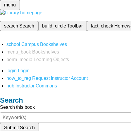
menu
search
Search
build_circle
Toolbar
fact_check
Homew
school
Campus Bookshelves
menu_book
Bookshelves
perm_media
Learning Objects
login
Login
how_to_reg
Request Instructor Account
hub
Instructor Commons
Search
Search this book
Submit Search