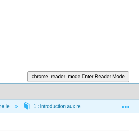
chrome_reader_mode
Enter Reader Mode
Exp
nelle
1 : Introduction aux relations raciales et ethniq