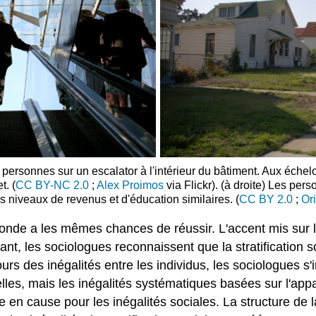
personnes sur un escalator à l'intérieur du bâtiment. Aux échel
t. (
CC BY-NC 2.0
;
Alex Proimos
via Flickr). (à droite) Les pe
s niveaux de revenus et d'éducation similaires. (
CC BY 2.0
;
Or
onde a les mêmes chances de réussir. L'accent mis sur l'
ant, les sociologues reconnaissent que la stratification s
jours des inégalités entre les individus, les sociologues 
uelles, mais les inégalités systématiques basées sur l'ap
n cause pour les inégalités sociales. La structure de la 