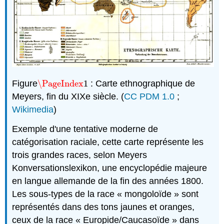
Figure
\PageIndex
1
: Carte ethnographique de
\PageIndex
1
Meyers, fin du XIXe siècle. (
CC PDM 1.0
;
Wikimedia
)
Exemple d'une tentative moderne de
catégorisation raciale, cette carte représente les
trois grandes races, selon Meyers
Konversationslexikon, une encyclopédie majeure
en langue allemande de la fin des années 1800.
Les sous-types de la race « mongoloïde » sont
représentés dans des tons jaunes et oranges,
ceux de la race « Europide/Caucasoïde » dans