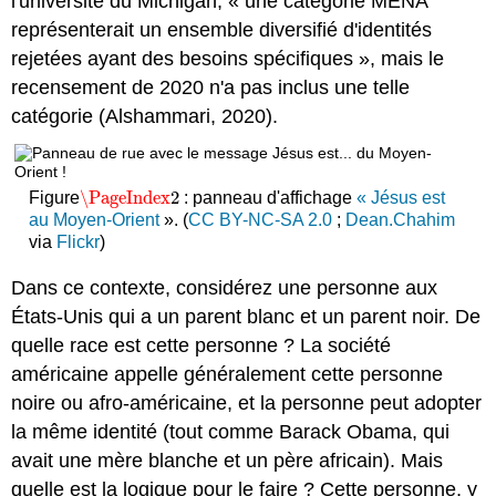
l'université du Michigan, « une catégorie MENA
représenterait un ensemble diversifié d'identités
rejetées ayant des besoins spécifiques », mais le
recensement de 2020 n'a pas inclus une telle
catégorie (Alshammari, 2020).
\PageIndex
2
Figure
: panneau d'affichage
« Jésus est
\PageIndex
2
au Moyen-Orient
». (
CC BY-NC-SA 2.0
;
Dean.Chahim
via
Flickr
)
Dans ce contexte, considérez une personne aux
États-Unis qui a un parent blanc et un parent noir. De
quelle race est cette personne ? La société
américaine appelle généralement cette personne
noire ou afro-américaine, et la personne peut adopter
la même identité (tout comme Barack Obama, qui
avait une mère blanche et un père africain). Mais
quelle est la logique pour le faire ? Cette personne, y