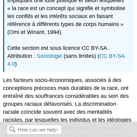
impliquant une lutte politique et selon lesquelles
« la race est un concept qui signifie et symbolise
les conflits et les intérêts sociaux en faisant
référence à différents types de corps humains »
(Omi et Winant, 1994).
Cette section est sous licence CC BY-SA.
Attribution :
Sociologie
(sans limites) (
CC BY-SA
4.0
)
Les facteurs socio-économiques, associés à des
conceptions précoces mais durables de la race, ont
entraîné des souffrances considérables au sein des
groupes raciaux défavorisés. La discrimination
raciale coïncide souvent avec des mentalités
racistes, par lesquelles les individus et les idéologies
d'un groupe en viennent à percevoir les membres
des groupes extérieurs comme étant à la fois définis