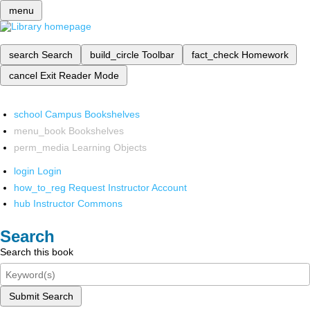
menu
search
Search
build_circle
Toolbar
fact_check
Homework
cancel
Exit Reader Mode
school
Campus Bookshelves
menu_book
Bookshelves
perm_media
Learning Objects
login
Login
how_to_reg
Request Instructor Account
hub
Instructor Commons
Search
Search this book
Submit Search