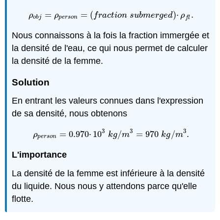
=
=
(
)
⋅
.
ρ
o
b
j
=
ρ
p
e
r
s
o
n
=
(
f
r
a
c
t
i
o
n
s
u
b
m
e
r
g
e
d
)
⋅
ρ
f
l
.
ρ
ρ
f
r
a
c
t
i
o
n
s
u
b
m
e
r
g
e
d
ρ
o
b
j
p
e
r
s
o
n
f
l
Nous connaissons à la fois la fraction immergée et
la densité de l'eau, ce qui nous permet de calculer
la densité de la femme.
Solution
En entrant les valeurs connues dans l'expression
de sa densité, nous obtenons
3
3
3
=
0.970
⋅
10
/
=
970
/
.
ρ
p
e
r
s
o
n
=
0.970
⋅
10
3
k
g
/
m
3
=
970
k
g
/
m
3
.
ρ
k
g
m
k
g
m
p
e
r
s
o
n
L'importance
La densité de la femme est inférieure à la densité
du liquide. Nous nous y attendons parce qu'elle
flotte.