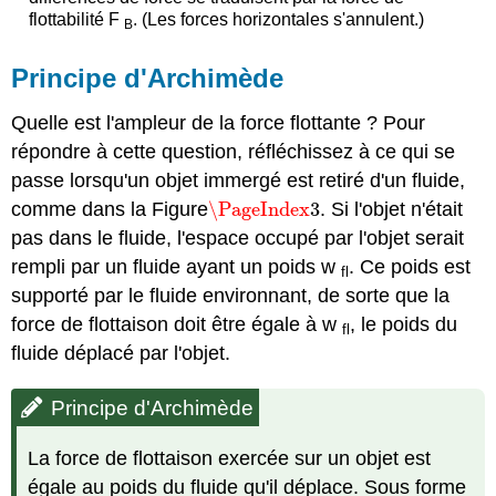
flottabilité F
. (Les forces horizontales s'annulent.)
B
Principe d'Archimède
Quelle est l'ampleur de la force flottante ? Pour
répondre à cette question, réfléchissez à ce qui se
passe lorsqu'un objet immergé est retiré d'un fluide,
comme dans la Figure
\PageIndex
3
. Si l'objet n'était
\PageIndex
3
pas dans le fluide, l'espace occupé par l'objet serait
rempli par un fluide ayant un poids w
. Ce poids est
fl
supporté par le fluide environnant, de sorte que la
force de flottaison doit être égale à w
, le poids du
fl
fluide déplacé par l'objet.
Principe d'Archimède
La force de flottaison exercée sur un objet est
égale au poids du fluide qu'il déplace. Sous forme