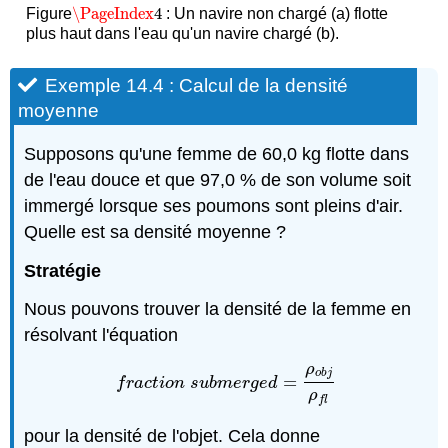
\PageIndex
4
Figure
: Un navire non chargé (a) flotte
\PageIndex
4
plus haut dans l'eau qu'un navire chargé (b).
Exemple 14.4 : Calcul de la densité
moyenne
Supposons qu'une femme de 60,0 kg flotte dans
de l'eau douce et que 97,0 % de son volume soit
immergé lorsque ses poumons sont pleins d'air.
Quelle est sa densité moyenne ?
Stratégie
Nous pouvons trouver la densité de la femme en
résolvant l'équation
ρ
o
b
j
=
f
r
a
c
t
i
o
n
s
u
b
m
e
r
g
e
d
=
ρ
o
b
j
ρ
f
l
f
r
a
c
t
i
o
n
s
u
b
m
e
r
g
e
d
ρ
f
l
pour la densité de l'objet. Cela donne