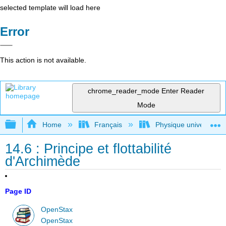
selected template will load here
Error
This action is not available.
chrome_reader_mode
Enter Reader
Mode
Expand/collapse global hierarchy
Home
Français
Physique universitaire
14.6 : Principe et flottabilité
d'Archimède
Page ID
OpenStax
OpenStax