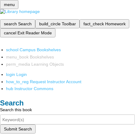
menu
search
Search
build_circle
Toolbar
fact_check
Homework
cancel
Exit Reader Mode
school
Campus Bookshelves
menu_book
Bookshelves
perm_media
Learning Objects
login
Login
how_to_reg
Request Instructor Account
hub
Instructor Commons
Search
Search this book
Submit Search