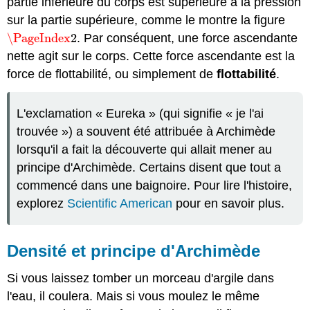
partie inférieure du corps est supérieure à la pression
sur la partie supérieure, comme le montre la figure
\PageIndex
2
. Par conséquent, une force ascendante
\PageIndex
2
nette agit sur le corps. Cette force ascendante est la
force de flottabilité, ou simplement de
flottabilité
.
L'exclamation « Eureka » (qui signifie « je l'ai
trouvée ») a souvent été attribuée à Archimède
lorsqu'il a fait la découverte qui allait mener au
principe d'Archimède. Certains disent que tout a
commencé dans une baignoire. Pour lire l'histoire,
explorez
Scientific American
pour en savoir plus.
Densité et principe d'Archimède
Si vous laissez tomber un morceau d'argile dans
l'eau, il coulera. Mais si vous moulez le même