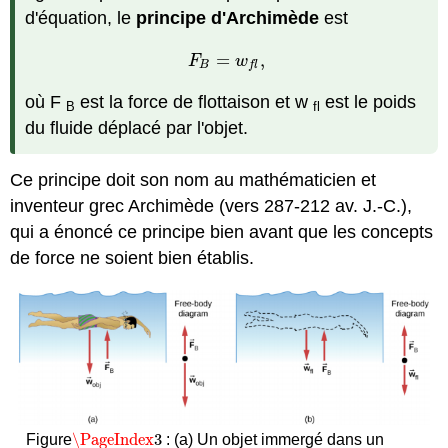
d'équation, le
principe d'Archimède
est
=
,
F
B
=
w
f
l
,
F
w
B
f
l
où F
est la force de flottaison et w
est le poids
B
fl
du fluide déplacé par l'objet.
Ce principe doit son nom au mathématicien et
inventeur grec Archimède (vers 287-212 av. J.-C.),
qui a énoncé ce principe bien avant que les concepts
de force ne soient bien établis.
\PageIndex
3
Figure
: (a) Un objet immergé dans un
\PageIndex
3