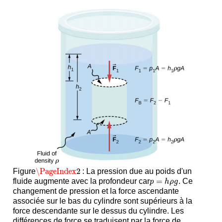
\PageIndex
2
Figure
: La pression due au poids d'un
\PageIndex
2
=
fluide augmente avec la profondeur car
. Ce
p
=
h
ρ
g
p
h
ρ
g
changement de pression et la force ascendante
associée sur le bas du cylindre sont supérieurs à la
force descendante sur le dessus du cylindre. Les
différences de force se traduisent par la force de