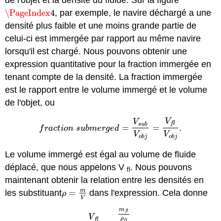
de l'objet et la densité du fluide. Sur la figure
\PageIndex
4
, par exemple, le navire déchargé a une
\PageIndex
4
densité plus faible et une moins grande partie de
celui-ci est immergée par rapport au même navire
lorsqu'il est chargé. Nous pouvons obtenir une
expression quantitative pour la fraction immergée en
tenant compte de la densité. La fraction immergée
est le rapport entre le volume immergé et le volume
de l'objet, ou
V
V
f
l
s
u
b
=
=
.
f
r
a
c
t
i
o
n
s
u
b
m
e
r
g
e
d
=
V
s
u
b
V
o
b
j
=
V
f
l
V
o
b
j
.
f
r
a
c
t
i
o
n
s
u
b
m
e
r
g
e
d
V
V
o
b
j
o
b
j
Le volume immergé est égal au volume de fluide
déplacé, que nous appelons V
. Nous pouvons
fl
maintenant obtenir la relation entre les densités en
m
les substituant
=
dans l'expression. Cela donne
ρ
=
m
V
ρ
V
m
f
l
V
ρ
f
l
f
l