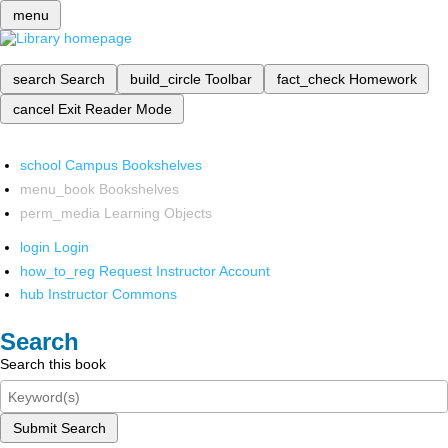
menu
search
Search
build_circle
Toolbar
fact_check
Homework
cancel
Exit Reader Mode
school
Campus Bookshelves
menu_book
Bookshelves
perm_media
Learning Objects
login
Login
how_to_reg
Request Instructor Account
hub
Instructor Commons
Search
Search this book
Submit Search