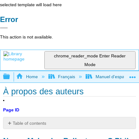
selected template will load here
Error
This action is not available.
chrome_reader_mode
Enter Reader
Mode
Expand/collapse global hierarchy
Home
Français
Manuel d'espagnol int
À propos des auteurs
Page ID
Table of contents
Nancy
Melendez-