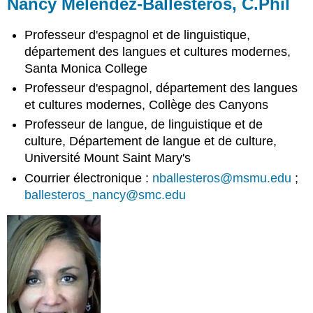
Nancy Melendez-Ballesteros, C.Phil
Ballesteros,
C.Phil
Professeur d'espagnol et de linguistique,
Nicolas
département des langues et cultures modernes,
Crisosto
Santa Monica College
Alejandro
Professeur d'espagnol, département des langues
Lee,
Ph.D.,
et cultures modernes, Collège des Canyons
MLIS
Professeur de langue, de linguistique et de
Cristina
culture, Département de langue et de culture,
Moon,
Université Mount Saint Mary's
Ph.D.
Courrier électronique :
nballesteros@msmu.edu
;
ballesteros_nancy@smc.edu