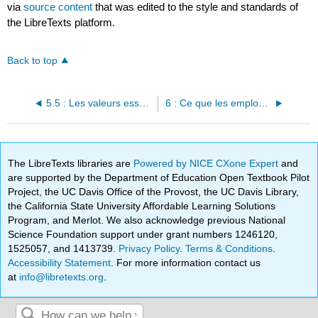
via
source content
that was edited to the style and standards of
the LibreTexts platform.
Back to top
5.5 : Les valeurs essentielles de l'éthique des affaires sont-elles universelles ?
6 : Ce que les employeurs doivent à leurs employés
The LibreTexts libraries are
Powered by NICE CXone Expert
and
are supported by the Department of Education Open Textbook Pilot
Project, the UC Davis Office of the Provost, the UC Davis Library,
the California State University Affordable Learning Solutions
Program, and Merlot. We also acknowledge previous National
Science Foundation support under grant numbers 1246120,
1525057, and 1413739.
Privacy Policy
.
Terms & Conditions
.
Accessibility Statement
. For more information contact us
at
info@libretexts.org
.