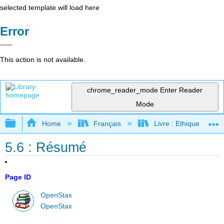
selected template will load here
Error
This action is not available.
chrome_reader_mode
Enter Reader
Mode
Expand/collapse global hierarchy
Home
Français
Livre : Ethique des af
5.6 : Résumé
Page ID
OpenStax
OpenStax