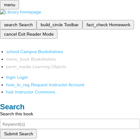
menu
search
Search
build_circle
Toolbar
fact_check
Homework
cancel
Exit Reader Mode
school
Campus Bookshelves
menu_book
Bookshelves
perm_media
Learning Objects
login
Login
how_to_reg
Request Instructor Account
hub
Instructor Commons
Search
Search this book
Submit Search