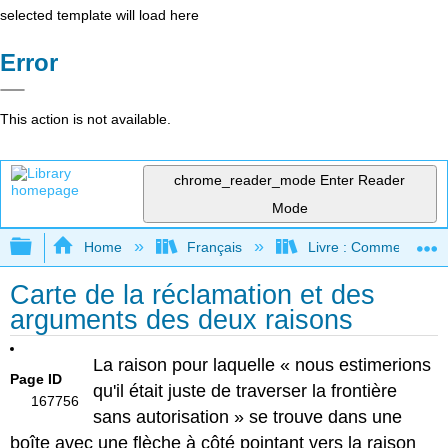
selected template will load here
Error
This action is not available.
chrome_reader_mode
Enter Reader
Mode
Expand/collapse global hierarchy
Home
Français
Livre : Comment foncti
Carte de la réclamation et des
arguments des deux raisons
La raison pour laquelle « nous estimerions
Page ID
qu'il était juste de traverser la frontière
167756
sans autorisation » se trouve dans une
boîte avec une flèche à côté pointant vers la raison