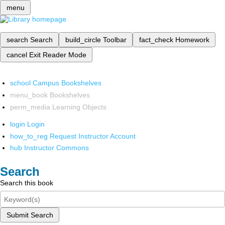
menu
search
Search
build_circle
Toolbar
fact_check
Homework
cancel
Exit Reader Mode
school
Campus Bookshelves
menu_book
Bookshelves
perm_media
Learning Objects
login
Login
how_to_reg
Request Instructor Account
hub
Instructor Commons
Search
Search this book
Submit Search