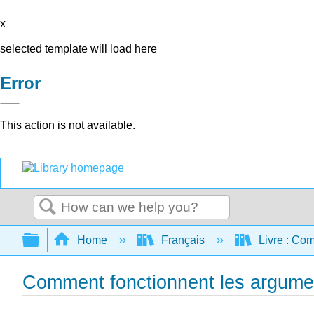
x
selected template will load here
Error
This action is not available.
Search
Expand/collapse global hierarchy
Home
Français
Livre : Com
Comment fonctionnent les argument