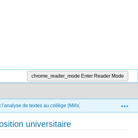
chrome_reader_mode
Enter Reader Mode
Exp
l'analyse de textes au collège (Mills)
15 : Guide de l
ition universitaire