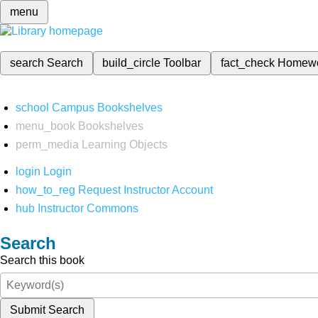
menu
search
Search
build_circle
Toolbar
fact_check
Homew
school
Campus Bookshelves
menu_book
Bookshelves
perm_media
Learning Objects
login
Login
how_to_reg
Request Instructor Account
hub
Instructor Commons
Search
Search this book
Submit Search