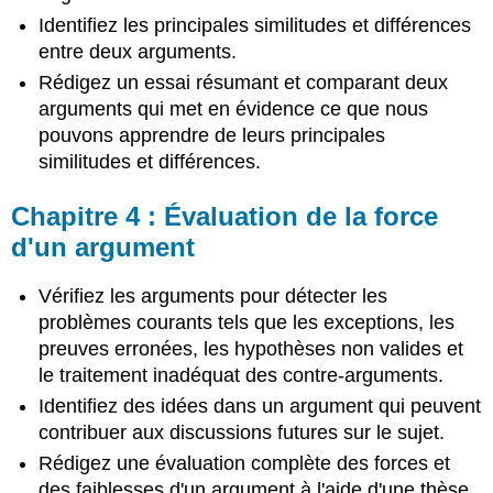
7 :
Identifiez les principales similitudes et différences
Formulation
entre deux arguments.
d'un
argument
Rédigez un essai résumant et comparant deux
fondé
arguments qui met en évidence ce que nous
sur
pouvons apprendre de leurs principales
la
similitudes et différences.
recherche
Chapitre
Chapitre 4 : Évaluation de la force
8 :
Comment
d'un argument
les
arguments
Vérifiez les arguments pour détecter les
font
problèmes courants tels que les exceptions, les
appel
à
preuves erronées, les hypothèses non valides et
l'émotion
le traitement inadéquat des contre-arguments.
(Pathos)
Identifiez des idées dans un argument qui peuvent
Chapitre
contribuer aux discussions futures sur le sujet.
9 :
Comment
Rédigez une évaluation complète des forces et
les
des faiblesses d'un argument à l'aide d'une thèse