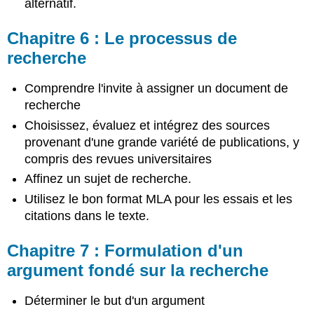
alternatif.
de
l'essai
Chapitre 6 : Le processus de
Chapitre
13 :
recherche
Corriger
la
Comprendre l'invite à assigner un document de
grammaire
recherche
et
la
Choisissez, évaluez et intégrez des sources
ponctuation
provenant d'une grande variété de publications, y
Chapitre
compris des revues universitaires
14 :
Affinez un sujet de recherche.
Le
style :
Utilisez le bon format MLA pour les essais et les
façonner
citations dans le texte.
nos
phrases
Chapitre 7 : Formulation d'un
argument fondé sur la recherche
Déterminer le but d'un argument