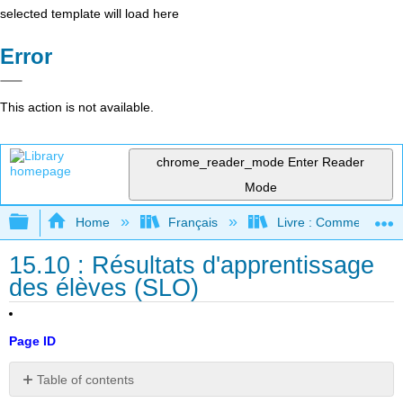
selected template will load here
Error
This action is not available.
chrome_reader_mode
Enter Reader
Mode
Expand/collapse global hierarchy
Home
Français
Livre : Comment foncti
15.10 : Résultats d'apprentissage
des élèves (SLO)
Page ID
Table of contents