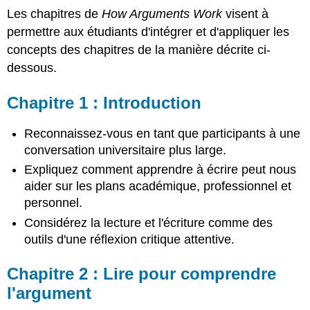
Chapitre
Les chapitres de
How Arguments Work
visent à
1 :
Introduction
permettre aux étudiants d'intégrer et d'appliquer les
Chapitre
concepts des chapitres de la manière décrite ci-
2 :
dessous.
Lire
pour
Chapitre 1 : Introduction
comprendre
l'argument
Chapitre
Reconnaissez-vous en tant que participants à une
3 :
conversation universitaire plus large.
Rédiger
Expliquez comment apprendre à écrire peut nous
un
aider sur les plans académique, professionnel et
résumé
de
personnel.
l'argumentation
Considérez la lecture et l'écriture comme des
d'un
outils d'une réflexion critique attentive.
autre
auteur
Chapitre 2 : Lire pour comprendre
Chapitre
4 :
l'argument
Évaluation