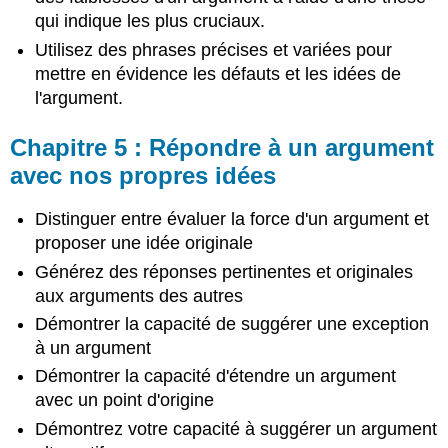
arguments
qui indique les plus cruciaux.
établissent
la
Utilisez des phrases précises et variées pour
confiance
mettre en évidence les défauts et les idées de
et
l'argument.
la
connexion
Chapitre 5 : Répondre à un argument
(Ethos)
avec nos propres idées
Chapitre
10 :
Rédaction
Distinguer entre évaluer la force d'un argument et
d'une
proposer une idée originale
analyse
Générez des réponses pertinentes et originales
d'arguments
aux arguments des autres
Chapitre
11 :
Démontrer la capacité de suggérer une exception
Le
à un argument
processus
d'écriture
Démontrer la capacité d'étendre un argument
Chapitre
avec un point d'origine
12 :
Démontrez votre capacité à suggérer un argument
Organisation