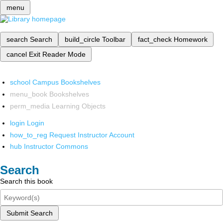
menu
search
Search
build_circle
Toolbar
fact_check
Homework
cancel
Exit Reader Mode
school
Campus Bookshelves
menu_book
Bookshelves
perm_media
Learning Objects
login
Login
how_to_reg
Request Instructor Account
hub
Instructor Commons
Search
Search this book
Submit Search