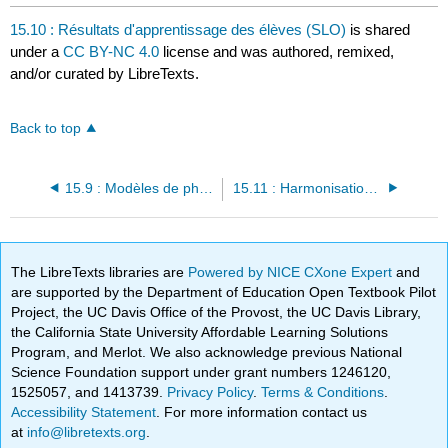
15.10 : Résultats d'apprentissage des élèves (SLO)
is shared
under a
CC BY-NC 4.0
license and was authored, remixed,
and/or curated by LibreTexts.
Back to top
15.9 : Modèles de phrases pour l'argumentation, le résumé, l'évaluation et la réponse
15.11 : Harmonisation avec les plans de cours de l'État
The LibreTexts libraries are
Powered by NICE CXone Expert
and
are supported by the Department of Education Open Textbook Pilot
Project, the UC Davis Office of the Provost, the UC Davis Library,
the California State University Affordable Learning Solutions
Program, and Merlot. We also acknowledge previous National
Science Foundation support under grant numbers 1246120,
1525057, and 1413739.
Privacy Policy
.
Terms & Conditions
.
Accessibility Statement
. For more information contact us
at
info@libretexts.org
.