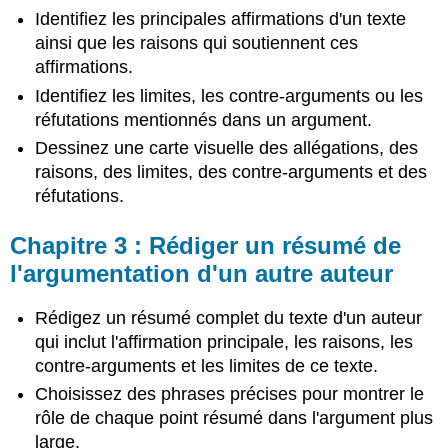
de
Identifiez les principales affirmations d'un texte
la
ainsi que les raisons qui soutiennent ces
force
d'un
affirmations.
argument
Identifiez les limites, les contre-arguments ou les
Chapitre
réfutations mentionnés dans un argument.
5 :
Dessinez une carte visuelle des allégations, des
Répondre
à
raisons, des limites, des contre-arguments et des
un
réfutations.
argument
avec
Chapitre 3 : Rédiger un résumé de
nos
l'argumentation d'un autre auteur
propres
idées
Chapitre
Rédigez un résumé complet du texte d'un auteur
6 :
qui inclut l'affirmation principale, les raisons, les
Le
contre-arguments et les limites de ce texte.
processus
de
Choisissez des phrases précises pour montrer le
recherche
rôle de chaque point résumé dans l'argument plus
Chapitre
large.