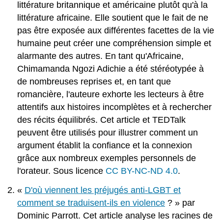
par
littérature britannique et américaine plutôt qu'à la
type
littérature africaine. Elle soutient que le fait de ne
d'argument
pas être exposée aux différentes facettes de la vie
Arguments
humaine peut créer une compréhension simple et
de
définition
alarmante des autres. En tant qu'Africaine,
Arguments
Chimamanda Ngozi Adichie a été stéréotypée à
d'évaluation
de nombreuses reprises et, en tant que
Arguments
romancière, l'auteure exhorte les lecteurs à être
causaux
attentifs aux histoires incomplètes et à rechercher
Arguments
de
des récits équilibrés. Cet article et TEDTalk
proposition
peuvent être utilisés pour illustrer comment un
Référentiels
argument établit la confiance et la connexion
de
grâce aux nombreux exemples personnels de
lectures
supplémentaires
l'orateur. Sous licence
CC BY-NC-ND 4.0
.
sous
licence
«
D'où viennent les préjugés anti-LGBT et
ouverte
comment se traduisent-ils en violence
? » par
Attribution
Dominic Parrott. Cet article analyse les racines de