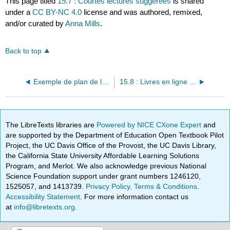
This page titled
15.7 : Courtes lectures suggérées
is shared
under a
CC BY-NC 4.0
license and was authored, remixed,
and/or curated by
Anna Mills
.
Back to top
Exemple de plan de leçon sur les réclamations utilisant la technique Think Aloud
15.8 : Livres en ligne gratuits suggérés
The LibreTexts libraries are
Powered by NICE CXone Expert
and
are supported by the Department of Education Open Textbook Pilot
Project, the UC Davis Office of the Provost, the UC Davis Library,
the California State University Affordable Learning Solutions
Program, and Merlot. We also acknowledge previous National
Science Foundation support under grant numbers 1246120,
1525057, and 1413739.
Privacy Policy
.
Terms & Conditions
.
Accessibility Statement
. For more information contact us
at
info@libretexts.org
.