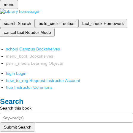
menu
search
Search
build_circle
Toolbar
fact_check
Homework
cancel
Exit Reader Mode
school
Campus Bookshelves
menu_book
Bookshelves
perm_media
Learning Objects
login
Login
how_to_reg
Request Instructor Account
hub
Instructor Commons
Search
Search this book
Submit Search