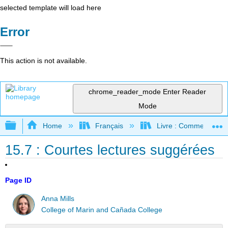
selected template will load here
Error
This action is not available.
chrome_reader_mode
Enter Reader
Mode
Expand/collapse global hierarchy
Home
Français
Livre : Comment foncti
15.7 : Courtes lectures suggérées
Page ID
Anna Mills
College of Marin and Cañada College