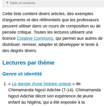
Table of contents
Lectures
Cette liste contient divers articles, des exemples
par
thème
d'arguments et des référentiels que les professeurs
Genre
peuvent utiliser dans un cours de composition ou de
et
pensée critique. Toutes les lectures utilisent une
identité
licence
Creative Commons
, qui permet aux autres de
Superhéros
distribuer, remixer, adapter et développer le texte à
et
cinéma
des degrés divers.
Technologie
Politique
Lectures par thème
Course
en
Genre et identité
Amérique
La
«
Le danger d'une histoire unique
» de
nature
Chimamanda Ngozi Adichie (7-14). Chimamanda
et
Ngozi Adichie décrit son expérience de jeune
l'environnement
Lectures
enfant au Nigéria, qui a été exposée à la