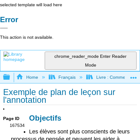
selected template will load here
Error
This action is not available.
chrome_reader_mode
Enter Reader
Mode
Expand/collapse global hierarchy
Home
Français
Livre : Comment foncti
Exemple de plan de leçon sur
l'annotation
Objectifs
Page ID
167534
Les élèves sont plus conscients de leurs
processus de pensée et peuvent les aider à