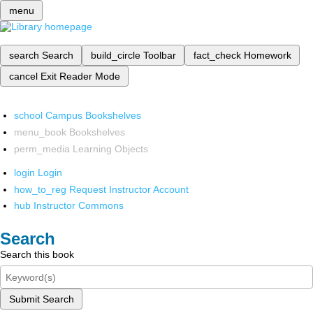
menu
search
Search
build_circle
Toolbar
fact_check
Homework
cancel
Exit Reader Mode
school
Campus Bookshelves
menu_book
Bookshelves
perm_media
Learning Objects
login
Login
how_to_reg
Request Instructor Account
hub
Instructor Commons
Search
Search this book
Submit Search