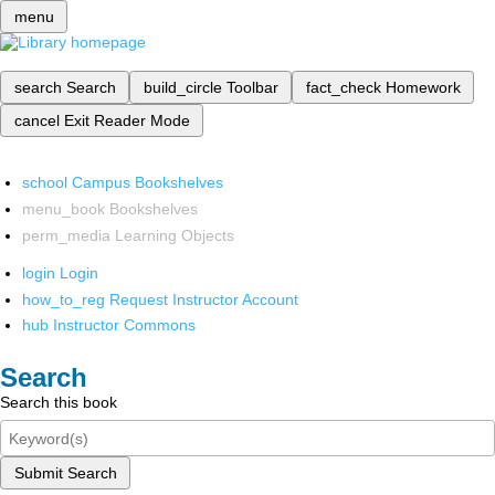
menu
search
Search
build_circle
Toolbar
fact_check
Homework
cancel
Exit Reader Mode
school
Campus Bookshelves
menu_book
Bookshelves
perm_media
Learning Objects
login
Login
how_to_reg
Request Instructor Account
hub
Instructor Commons
Search
Search this book
Submit Search