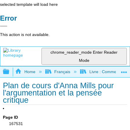
selected template will load here
Error
This action is not available.
chrome_reader_mode
Enter Reader
Mode
Expand/collapse global hierarchy
Home
Français
Livre : Comment foncti
Plan de cours d'Anna Mills pour
l'argumentation et la pensée
critique
Page ID
167531