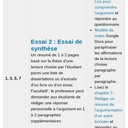
Lire pour
comprendre
l'argument
et
répondre au
questionnaire.
Modèle de
notes
Google
Essai 2 :
Essai de
Docs pour
paraphraser
synthèse
les affirmations
Un résumé de 1 à 2 pages
de la lecture
basé sur la thèse d'une
choisie
lecture choisie par l'étudiant
paragraphe
parmi une liste de
par
1, 3, 5, 7
dissertations ou d'extraits
paragraphe.
d'un livre ou d'un essai.
Lisez le
Facultatif : le professeur peut
chapitre 3 :
demander aux étudiants de
Rédiger un
rédiger une réponse
résumé de
personnelle à l'argument en 1
l'argumentation
à 2 paragraphes
d'un autre
supplémentaires.
écrivain
et
répondez au