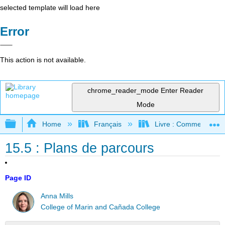
selected template will load here
Error
This action is not available.
chrome_reader_mode
Enter Reader
Mode
Expand/collapse global hierarchy
Home
Français
Livre : Comment foncti
15.5 : Plans de parcours
Page ID
Anna Mills
College of Marin and Cañada College