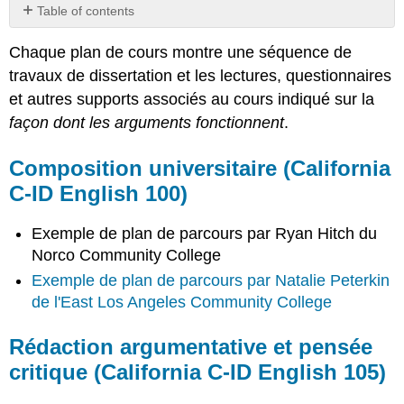
Table of contents
Composition
Chaque plan de cours montre une séquence de
universitaire
(California
travaux de dissertation et les lectures, questionnaires
C-
et autres supports associés au cours indiqué sur la
ID
façon dont les arguments fonctionnent
.
English
100)
Composition universitaire (California
Rédaction
argumentative
C-ID English 100
)
et
pensée
Exemple de plan de parcours par Ryan Hitch du
critique
Norco Community College
(California
C-
Exemple de plan de parcours par Natalie Peterkin
ID
de l'East Los Angeles Community College
English
105)
Rédaction argumentative et pensée
critique (California
C-ID English 105
)