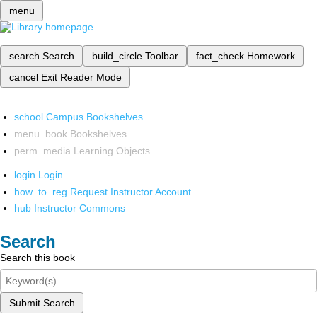
menu
search
Search
build_circle
Toolbar
fact_check
Homework
cancel
Exit Reader Mode
school
Campus Bookshelves
menu_book
Bookshelves
perm_media
Learning Objects
login
Login
how_to_reg
Request Instructor Account
hub
Instructor Commons
Search
Search this book
Submit Search