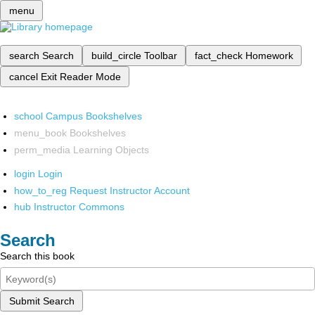
menu
search
Search
build_circle
Toolbar
fact_check
Homework
cancel
Exit Reader Mode
school
Campus Bookshelves
menu_book
Bookshelves
perm_media
Learning Objects
login
Login
how_to_reg
Request Instructor Account
hub
Instructor Commons
Search
Search this book
Submit Search