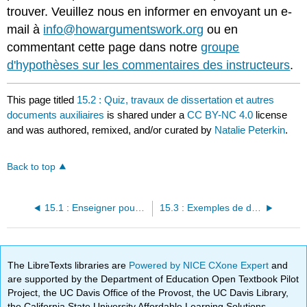
trouver. Veuillez nous en informer en envoyant un e-
mail à
info@howargumentswork.org
ou en
commentant cette page dans notre
groupe
d'hypothèses sur les commentaires des instructeurs
.
This page titled
15.2 : Quiz, travaux de dissertation et autres
documents auxiliaires
is shared under a
CC BY-NC 4.0
license
and was authored, remixed, and/or curated by
Natalie Peterkin
.
Back to top
15.1 : Enseigner pour l'équité en utilisant les arguments
15.3 : Exemples de dissertations d'étudiants
The LibreTexts libraries are
Powered by NICE CXone Expert
and
are supported by the Department of Education Open Textbook Pilot
Project, the UC Davis Office of the Provost, the UC Davis Library,
the California State University Affordable Learning Solutions