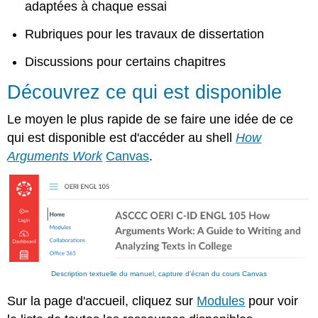
autre
adaptées à chaque essai
système
Rubriques pour les travaux de dissertation
de
gestion
Discussions pour certains chapitres
de
l'apprentissage
Découvrez ce qui est disponible
(LMS)
Participez
Le moyen le plus rapide de se faire une idée de ce
au
cours
qui est disponible est d'accéder au shell
How
Canvas
Arguments Work
Canvas
.
Donner
une
attribution
Demandez
ou
partagez
des
documents
Description textuelle du manuel, capture d'écran du cours Canvas
supplémentaires
Sur la page d'accueil, cliquez sur
Modules
pour voir