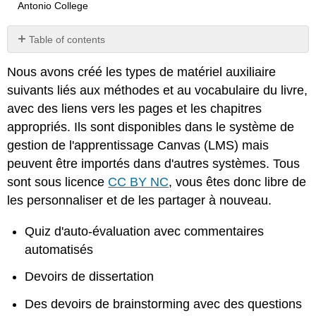
Antonio College
Table of contents
Découvrez
Nous avons créé les types de matériel auxiliaire
ce
qui
suivants liés aux méthodes et au vocabulaire du livre,
est
avec des liens vers les pages et les chapitres
disponible
appropriés. Ils sont disponibles dans le système de
Afficher
gestion de l'apprentissage Canvas (LMS) mais
les
aperçus
peuvent être importés dans d'autres systèmes. Tous
dans
sont sous licence
CC BY NC
, vous êtes donc libre de
Canvas
les personnaliser et de les partager à nouveau.
Commons
Importer
Quiz d'auto-évaluation avec commentaires
depuis
Canvas
automatisés
Commons
Devoirs de dissertation
Importer
dans
Des devoirs de brainstorming avec des questions
un