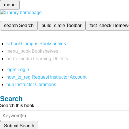
menu
search
Search
build_circle
Toolbar
fact_check
Homew
school
Campus Bookshelves
menu_book
Bookshelves
perm_media
Learning Objects
login
Login
how_to_reg
Request Instructor Account
hub
Instructor Commons
Search
Search this book
Submit Search