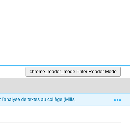
chrome_reader_mode
Enter Reader Mode
Exp
l'analyse de textes au collège (Mills)
13 : Corriger l