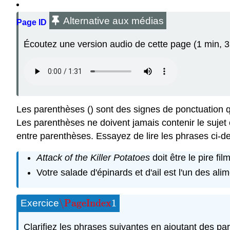
Alternative aux médias
Page ID
Écoutez une version audio de cette page (1 min, 31
Les parenthèses () sont des signes de ponctuation qu
Les parenthèses ne doivent jamais contenir le sujet
entre parenthèses. Essayez de lire les phrases ci-d
Attack of the Killer Potatoes
doit être le pire fil
Votre salade d'épinards et d'ail est l'un des alime
\PageIndex
1
Exercice
\PageIndex
1
Clarifiez les phrases suivantes en ajoutant des pa