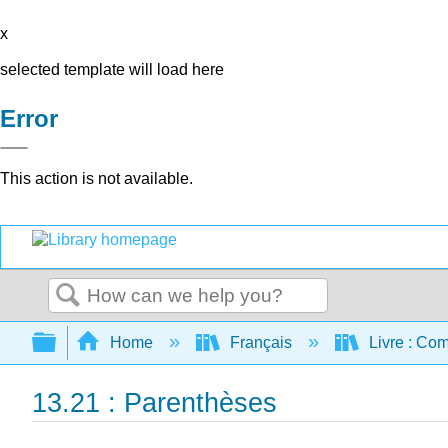
x
selected template will load here
Error
This action is not available.
Search
Expand/collapse global hierarchy
Home
Français
Livre : Com
13.21 : Parenthèses