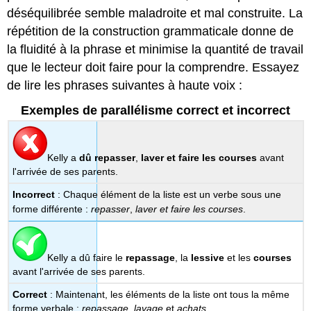
utilisant
déséquilibrée semble maladroite et mal construite. La
than
répétition de la construction grammaticale donne de
ou
as
la fluidité à la phrase et minimise la quantité de travail
Création
que le lecteur doit faire pour la comprendre. Essayez
de
de lire les phrases suivantes à haute voix :
parallélisme
en
Exemples de parallélisme correct et incorrect
utilisant
des
conjonctions
Kelly a
dû repasser
,
laver et faire les
courses
avant
corrélatives
l'arrivée de ses parents.
Attribution
Incorrect
: Chaque élément de la liste est un verbe sous une
forme différente :
repasser
,
laver et faire les
courses
.
Kelly a dû faire le
repassage
, la
lessive
et les
courses
avant l'arrivée de ses parents.
Correct
: Maintenant, les éléments de la liste ont tous la même
forme verbale :
repassage
,
lavage
et
achats
.