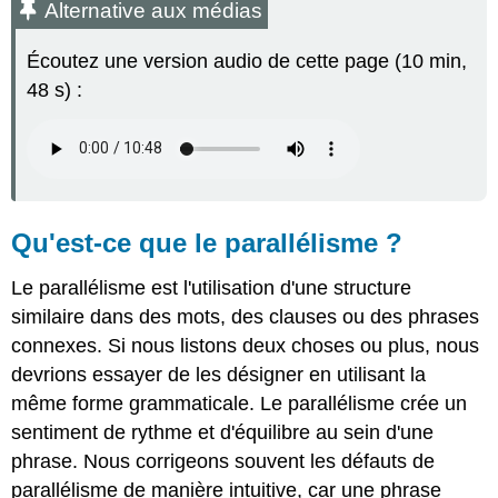
Alternative aux médias
médias
Qu'est-
Écoutez une version audio de cette page (10 min,
ce
48 s) :
que
le
parallélisme ?
Comment
créer
un
parallélisme
Qu'est-ce que le parallélisme ?
Création
de
Le parallélisme est l'utilisation d'une structure
parallélisme
similaire dans des mots, des clauses ou des phrases
à
connexes. Si nous listons deux choses ou plus, nous
l'aide
de
devrions essayer de les désigner en utilisant la
conjonctions
même forme grammaticale. Le parallélisme crée un
Création
sentiment de rythme et d'équilibre au sein d'une
d'un
phrase. Nous corrigeons souvent les défauts de
parallélisme
en
parallélisme de manière intuitive, car une phrase