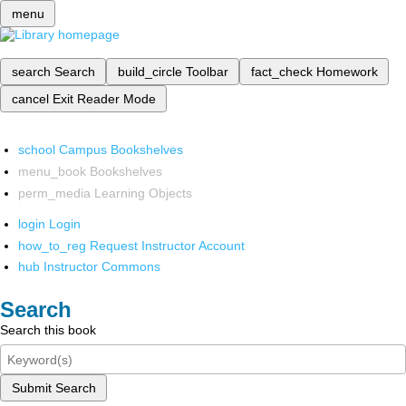
menu
search
Search
build_circle
Toolbar
fact_check
Homework
cancel
Exit Reader Mode
school
Campus Bookshelves
menu_book
Bookshelves
perm_media
Learning Objects
login
Login
how_to_reg
Request Instructor Account
hub
Instructor Commons
Search
Search this book
Submit Search