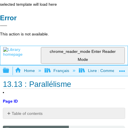
selected template will load here
Error
This action is not available.
chrome_reader_mode
Enter Reader
Mode
Expand/collapse global hierarchy
Home
Français
Livre : Comment foncti
13.13 : Parallélisme
Page ID
Table of contents
Alternative
aux