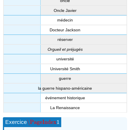
oncle
Oncle Javier
médecin
Docteur Jackson
réserver
Orgueil et préjugés
université
Université Smith
guerre
la guerre hispano-américaine
événement historique
La Renaissance
\PageIndex
1
Exercice
\PageIndex
1