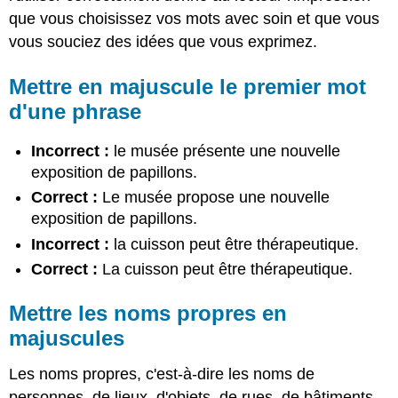
Capitalisez
que vous choisissez vos mots avec soin et que vous
les
jours
vous souciez des idées que vous exprimez.
de
la
Mettre en majuscule le premier mot
semaine,
d'une phrase
les
mois
de
Incorrect :
le musée présente une nouvelle
l'année
exposition de papillons.
et
Correct :
Le musée propose une nouvelle
les
jours
exposition de papillons.
fériés
Incorrect :
la cuisson peut être thérapeutique.
Capitaliser
Correct :
La cuisson peut être thérapeutique.
les
titres
Mettre les noms propres en
Attribution
majuscules
Les noms propres, c'est-à-dire les noms de
personnes, de lieux, d'objets, de rues, de bâtiments,