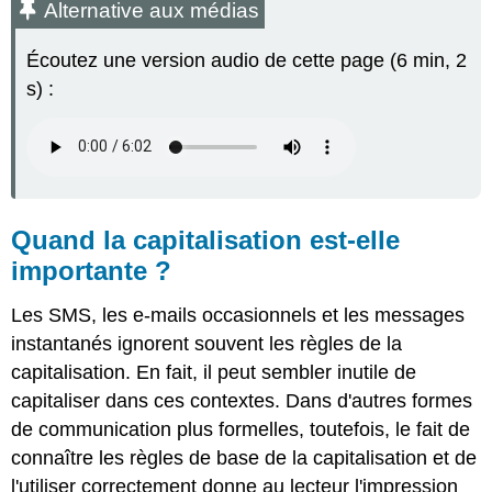
Alternative aux médias
médias
Quand
Écoutez une version audio de cette page (6 min, 2
la
s) :
capitalisation
est-
elle
importante ?
Mettre
en
majuscule
Quand la capitalisation est-elle
le
importante ?
premier
mot
d'une
Les SMS, les e-mails occasionnels et les messages
phrase
instantanés ignorent souvent les règles de la
Mettre
capitalisation. En fait, il peut sembler inutile de
les
capitaliser dans ces contextes. Dans d'autres formes
noms
propres
de communication plus formelles, toutefois, le fait de
en
connaître les règles de base de la capitalisation et de
majuscules
l'utiliser correctement donne au lecteur l'impression