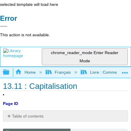
selected template will load here
Error
This action is not available.
chrome_reader_mode
Enter Reader
Mode
Expand/collapse global hierarchy
Home
Français
Livre : Comment foncti
13.11 : Capitalisation
Page ID
Table of contents
Alternative
aux