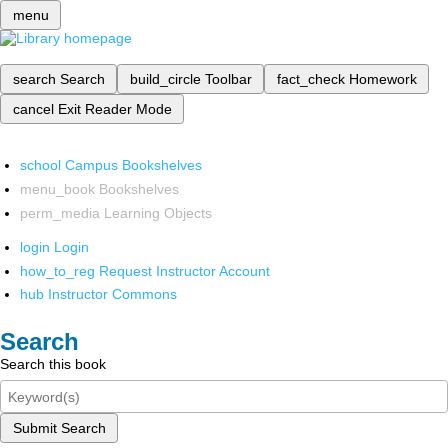
menu
search
Search
build_circle
Toolbar
fact_check
Homework
cancel
Exit Reader Mode
school
Campus Bookshelves
menu_book
Bookshelves
perm_media
Learning Objects
login
Login
how_to_reg
Request Instructor Account
hub
Instructor Commons
Search
Search this book
Submit Search