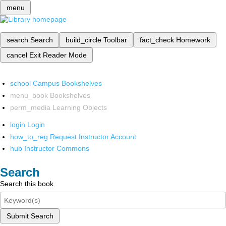
menu
search
Search
build_circle
Toolbar
fact_check
Homework
cancel
Exit Reader Mode
school
Campus Bookshelves
menu_book
Bookshelves
perm_media
Learning Objects
login
Login
how_to_reg
Request Instructor Account
hub
Instructor Commons
Search
Search this book
Submit Search