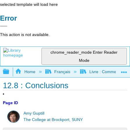
selected template will load here
Error
This action is not available.
chrome_reader_mode
Enter Reader
Mode
Expand/collapse global hierarchy
Home
Français
Livre : Comment foncti
12.8 : Conclusions
Page ID
Amy Guptill
The College at Brockport, SUNY