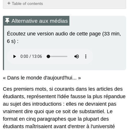
Table of contents
Alternative
aux
Alternative aux médias
médias
Exercice
Écoutez une version audio de cette page (33 min,
\PageIndex
1
\PageIndex
1
6 s) :
Exercice
\PageIndex
2
\PageIndex
2
Exercice
\PageIndex
3
\PageIndex
3
Attribution
« Dans le monde d'aujourd'hui... »
Ces premiers mots, si courants dans les articles des
étudiants, représentent l'idée fausse la plus répandue
au sujet des introductions : elles ne devraient pas
vraiment dire quoi que ce soit de substantiel. Le
format en cinq paragraphes que la plupart des
étudiants maîtrisaient avant d'entrer à l'université