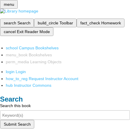
menu
search
Search
build_circle
Toolbar
fact_check
Homework
cancel
Exit Reader Mode
school
Campus Bookshelves
menu_book
Bookshelves
perm_media
Learning Objects
login
Login
how_to_reg
Request Instructor Account
hub
Instructor Commons
Search
Search this book
Submit Search