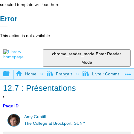
selected template will load here
Error
This action is not available.
chrome_reader_mode
Enter Reader
Mode
Expand/collapse global hierarchy
Home
Français
Livre : Comment foncti
12.7 : Présentations
Page ID
Amy Guptill
The College at Brockport, SUNY