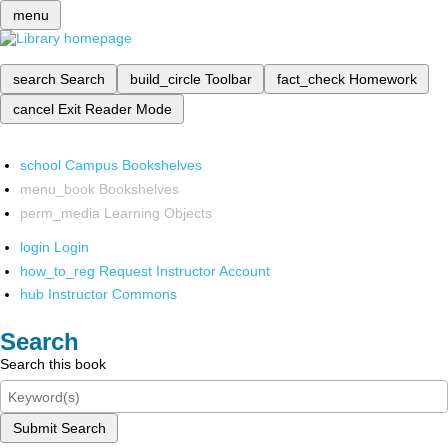
menu
search
Search
build_circle
Toolbar
fact_check
Homework
cancel
Exit Reader Mode
school
Campus Bookshelves
menu_book
Bookshelves
perm_media
Learning Objects
login
Login
how_to_reg
Request Instructor Account
hub
Instructor Commons
Search
Search this book
Submit Search