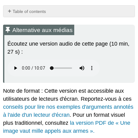
Table of contents
Alternative
aux
Alternative aux médias
médias
Une
Écoutez une version audio de cette page (10 min,
image
27 s) :
vaut
mille
appels
aux
armes
Ouvrages
Note de format : Cette version est accessible aux
cités
utilisateurs de lecteurs d'écran. Reportez-vous à ces
Attribution
conseils pour lire nos exemples d'arguments annotés
à l'aide d'un lecteur d'écran
. Pour un format visuel
plus traditionnel, consultez
la version PDF de « Une
image vaut mille appels aux armes ».