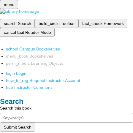
menu
search
Search
build_circle
Toolbar
fact_check
Homework
cancel
Exit Reader Mode
school
Campus Bookshelves
menu_book
Bookshelves
perm_media
Learning Objects
login
Login
how_to_reg
Request Instructor Account
hub
Instructor Commons
Search
Search this book
Submit Search