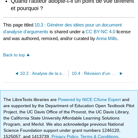
Quand l'auteur adopte-t-il un point de vue différent
et pourquoi ?
This page titled
10.3 : Générer des idées pour un document
d'analyse d'arguments
is shared under a
CC BY-NC 4.0
license
and was authored, remixed, and/or curated by
Anna Mills
.
Back to top
10.2 : Analyse de la situation d'un argument (Kairos, ou situation rhétorique)
10.4 : Révision d'un essai d'analyse d'arguments
The LibreTexts libraries are
Powered by NICE CXone Expert
and
are supported by the Department of Education Open Textbook Pilot
Project, the UC Davis Office of the Provost, the UC Davis Library,
the California State University Affordable Learning Solutions
Program, and Merlot. We also acknowledge previous National
Science Foundation support under grant numbers 1246120,
1525057, and 1413739.
Privacy Policy
.
Terms & Conditions
.