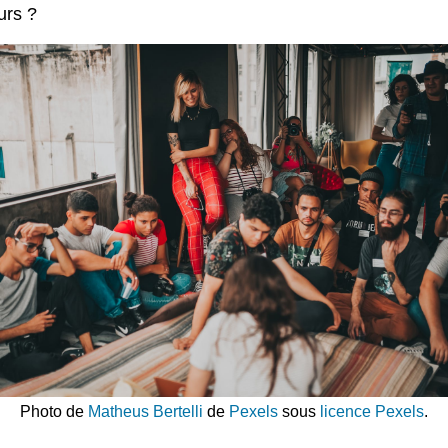
urs ?
Photo de
Matheus Bertelli
de
Pexels
sous
licence Pexels
.