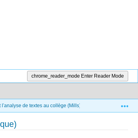
chrome_reader_mode
Enter Reader Mode
Exp
l'analyse de textes au collège (Mills)
10 : Écrire un
ique)