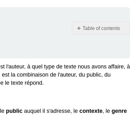
Table of contents
Alternative
aux
médias
Éléments
l'auteur, à quel type de texte nous avons affaire, à
clés
de
)
est la combinaison de l'auteur, du public, du
la
le le texte répond.
situation
rhétorique
Auteur
 le
public
auquel il s'adresse, le
contexte
, le
genre
Public
Objectif
Contexte
Genre