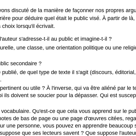
vons discuté de la manière de façonner nos propres argu
ière pour déduire quel était le public visé. À partir de
hoix lorsqu'il écrivait.
uteur s'adresse-t-il au public et imagine-t-il ?
lturelle, une classe, une orientation politique ou une reli
ublic secondaire ?
publié, de quel type de texte il s'agit (discours, éditoria
.
pertinent ou utile ? À l'inverse, qui va être aliéné par le
i ils doivent se soucier pour la dépasser. Qui est suscept
u vocabulaire. Qu'est-ce que cela vous apprend sur le pub
 notes de bas de page ou une page d'œuvres citées, rega
ur une personne, vous pouvez en apprendre beaucoup sur 
r suppose que ses lecteurs savent ? Que suppose l'auteur 