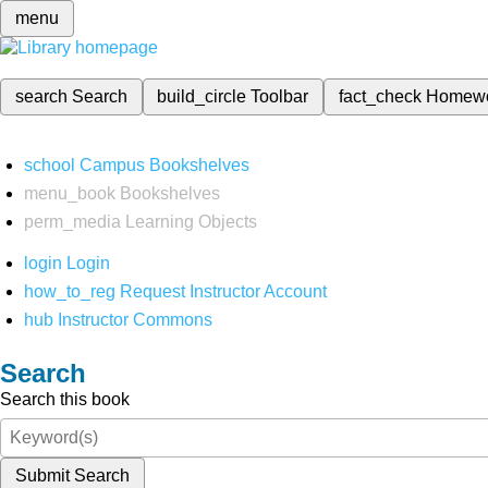
menu
search
Search
build_circle
Toolbar
fact_check
Homew
school
Campus Bookshelves
menu_book
Bookshelves
perm_media
Learning Objects
login
Login
how_to_reg
Request Instructor Account
hub
Instructor Commons
Search
Search this book
Submit Search