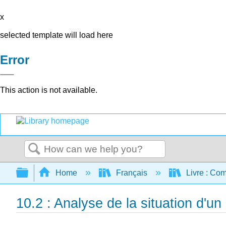
x
selected template will load here
Error
This action is not available.
Search
Expand/collapse global hierarchy
Home
Français
Livre : Com
10.2 : Analyse de la situation d'un