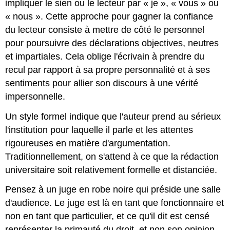
impliquer le sien ou le lecteur par « je », « vous » ou
Le
« je »
« nous ». Cette approche pour gagner la confiance
de
du lecteur consiste à mettre de côté le personnel
l'expérience
pour poursuivre des déclarations objectives, neutres
personnelle
et impartiales. Cela oblige l'écrivain à prendre du
Le
« je »
recul par rapport à sa propre personnalité et à ses
ordinaire
sentiments pour allier son discours à une vérité
Le
impersonnelle.
« vous »
qui
Un style formel indique que l'auteur prend au sérieux
attire
l'institution pour laquelle il parle et les attentes
l'attention
rigoureuses en matière d'argumentation.
Le
« nous »
Traditionnellement, on s'attend à ce que la rédaction
qui
universitaire soit relativement formelle et distanciée.
unit
lecteur
Pensez à un juge en robe noire qui préside une salle
et
d'audience. Le juge est là en tant que fonctionnaire et
écrivain
non en tant que particulier, et ce qu'il dit est censé
Exercice
de
représenter la primauté du droit, et non son opinion