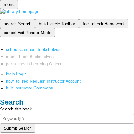
menu
search
Search
build_circle
Toolbar
fact_check
Homework
cancel
Exit Reader Mode
school
Campus Bookshelves
menu_book
Bookshelves
perm_media
Learning Objects
login
Login
how_to_reg
Request Instructor Account
hub
Instructor Commons
Search
Search this book
Submit Search