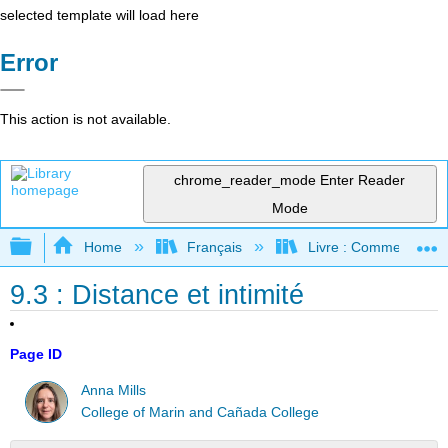
selected template will load here
Error
This action is not available.
chrome_reader_mode
Enter Reader
Mode
Expand/collapse global hierarchy
Home
Français
Livre : Comment foncti
9.3 : Distance et intimité
Page ID
Anna Mills
College of Marin and Cañada College