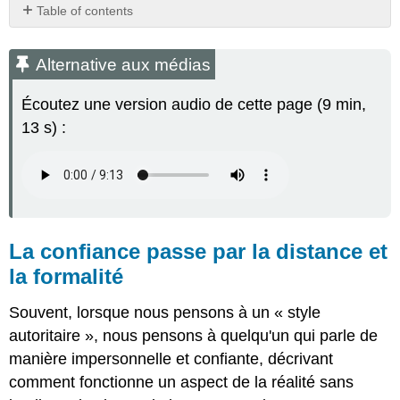
Table of contents
Alternative
aux
Alternative aux médias
médias
La
Écoutez une version audio de cette page (9 min,
confiance
13 s) :
passe
par
la
distance
et
la
formalité
La confiance passe par la distance et
La
la formalité
confiance
grâce
à
Souvent, lorsque nous pensons à un « style
l'intimité
autoritaire », nous pensons à quelqu'un qui parle de
et
manière impersonnelle et confiante, décrivant
à
comment fonctionne un aspect de la réalité sans
l'informalité