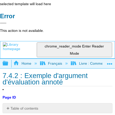
selected template will load here
Error
This action is not available.
chrome_reader_mode
Enter Reader
Mode
Expand/collapse global hierarchy
Home
Français
Livre : Comment foncti
7.4.2 : Exemple d'argument
d'évaluation annoté
Page ID
Table of contents