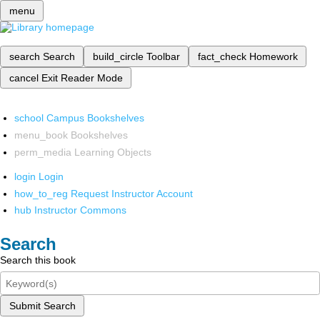
menu
search
Search
build_circle
Toolbar
fact_check
Homework
cancel
Exit Reader Mode
school
Campus Bookshelves
menu_book
Bookshelves
perm_media
Learning Objects
login
Login
how_to_reg
Request Instructor Account
hub
Instructor Commons
Search
Search this book
Submit Search