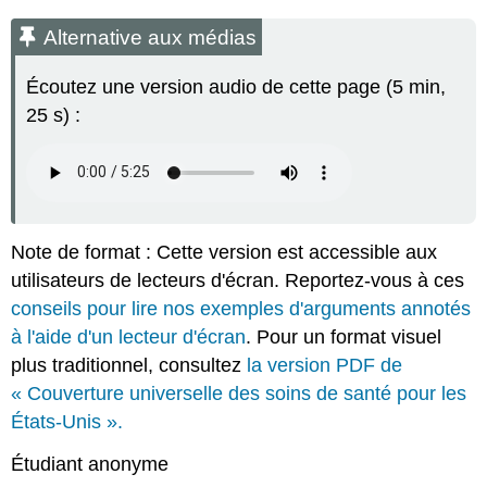
Alternative
aux
Alternative aux médias
médias
Couverture
Écoutez une version audio de cette page (5 min,
universelle
25 s) :
des
soins
de
santé
pour
les
États-
Note de format : Cette version est accessible aux
Unis
utilisateurs de lecteurs d'écran. Reportez-vous à ces
Attribution
conseils pour lire nos exemples d'arguments annotés
à l'aide d'un lecteur d'écran
. Pour un format visuel
plus traditionnel, consultez
la version PDF de
« Couverture universelle des soins de santé pour les
États-Unis ».
Étudiant anonyme