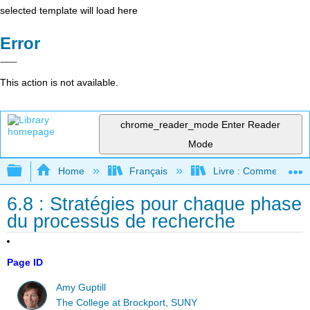
selected template will load here
Error
This action is not available.
chrome_reader_mode
Enter Reader
Mode
Expand/collapse global hierarchy
Home
Français
Livre : Comment foncti
6.8 : Stratégies pour chaque phase
du processus de recherche
Page ID
Amy Guptill
The College at Brockport, SUNY