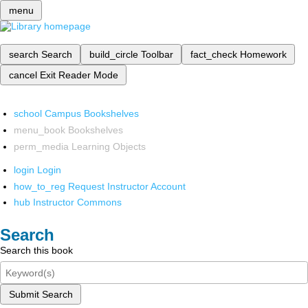
menu
search
Search
build_circle
Toolbar
fact_check
Homework
cancel
Exit Reader Mode
school
Campus Bookshelves
menu_book
Bookshelves
perm_media
Learning Objects
login
Login
how_to_reg
Request Instructor Account
hub
Instructor Commons
Search
Search this book
Submit Search