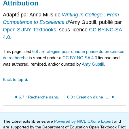
Attribution
Adapté par Anna Mills de
Writing in College : From
Competence to Excellence d'
Amy Guptill, publié par
Open SUNY Textbooks
, sous licence
CC BY-NC-SA
4.0
.
This page titled
6.8 : Stratégies pour chaque phase du processus
de recherche
is shared under a
CC BY-NC-SA 4.0
license and
was authored, remixed, and/or curated by
Amy Guptill
.
Back to top
6.7 : Recherche dans les bases de données d'articles de revues universitaires
6.9 : Création d'une bibliographie annotée
The LibreTexts libraries are
Powered by NICE CXone Expert
and
are supported by the Department of Education Open Textbook Pilot