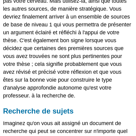
pas votre cerveau. Mais utilisez-la, ainsi que toutes
pour
les autres sources, de manière stratégique. Vous
trouver
devriez finalement arriver à un ensemble de sources
plus
de
de base de niveau 1 qui vous permettra de présenter
sources
un argument éclairé et réfléchi à l'appui de votre
Exercice
thèse. C'est également bon signe lorsque vous
de
décidez que certaines des premières sources que
pratique
\PageIndex
1
\PageIndex
1
vous avez trouvées ne sont plus pertinentes pour
Attribution
votre thèse ; cela signifie probablement que vous
avez révisé et précisé votre réflexion et que vous
êtes sur la bonne voie pour construire le type
d'analyse approfondie autonome qu'est votre
professeur. à la recherche de.
Recherche de sujets
Imaginez qu'on vous ait assigné un document de
recherche qui peut se concentrer sur n'importe quel