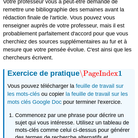
Votre professeur vous a peut-être demandé de
remettre une bibliographie des semaines avant la
rédaction finale de l'article. Vous pouvez vous
renseigner auprès de votre professeur, mais il est
probablement parfaitement d'accord pour que vous
cherchiez des sources supplémentaires au fur et à
mesure que votre pensée évolue. C'est ainsi que les
chercheurs écrivent.
1
Exercice de pratique
\PageIndex
\PageIndex
1
Vous pouvez télécharger la
feuille de travail sur
les mots-clés
ou copier
la feuille de travail sur les
mots clés Google Doc
pour terminer l'exercice.
Commencez par une phrase pour décrire un
sujet qui vous intéresse. Utilisez un tableau de
mots-clés comme celui ci-dessus pour générer
des termes de recherche alternatifs et