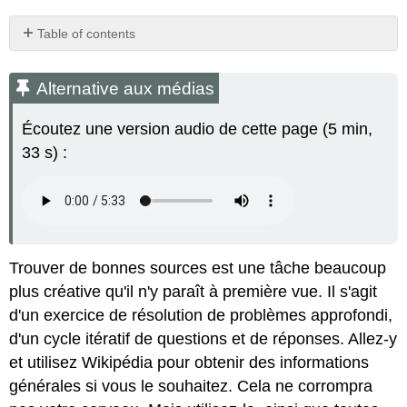
Table of contents
Alternative
aux
Alternative aux médias
médias
Recherche
Écoutez une version audio de cette page (5 min,
de
33 s) :
sujets
Choisir
des
mots
clés
pour
votre
Trouver de bonnes sources est une tâche beaucoup
sujet
plus créative qu'il n'y paraît à première vue. Il s'agit
Proposer
d'un exercice de résolution de problèmes approfondi,
des
d'un cycle itératif de questions et de réponses. Allez-y
mots
et utilisez Wikipédia pour obtenir des informations
clés
alternatifs
générales si vous le souhaitez. Cela ne corrompra
Revenir