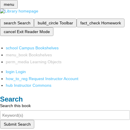
menu
search
Search
build_circle
Toolbar
fact_check
Homework
cancel
Exit Reader Mode
school
Campus Bookshelves
menu_book
Bookshelves
perm_media
Learning Objects
login
Login
how_to_reg
Request Instructor Account
hub
Instructor Commons
Search
Search this book
Submit Search