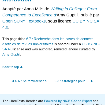
Adapté par Anna Mills de
Writing in College : From
Competence to Excellence d'
Amy Guptill, publié par
Open SUNY Textbooks
, sous licence
CC BY NC SA
4.0
.
This page titled
6.7 : Recherche dans les bases de données
d'articles de revues universitaires
is shared under a
CC BY-NC-
SA 4.0
license and was authored, remixed, and/or curated by
Amy Guptill
.
Back to top
6.6 : Se familiariser avec les articles de revues universitaires
6.8 : Stratégies pour chaque phase du processus de recherche
The LibreTexts libraries are
Powered by NICE CXone Expert
and