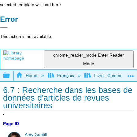
selected template will load here
Error
This action is not available.
chrome_reader_mode
Enter Reader
Mode
Expand/collapse global hierarchy
Home
Français
Livre : Comment foncti
6.7 : Recherche dans les bases de
données d'articles de revues
universitaires
Page ID
Amy Guptill