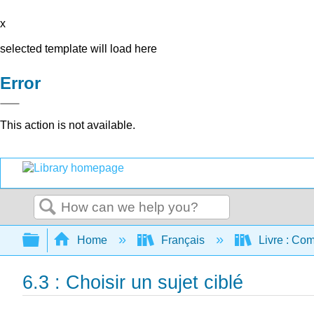
x
selected template will load here
Error
This action is not available.
Search
Expand/collapse global hierarchy
Home
Français
Livre : Com
6.3 : Choisir un sujet ciblé