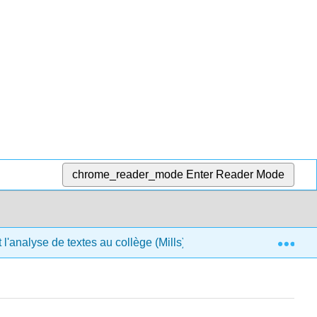
chrome_reader_mode
Enter Reader Mode
Exp
l'analyse de textes au collège (Mills)
6 : Le process