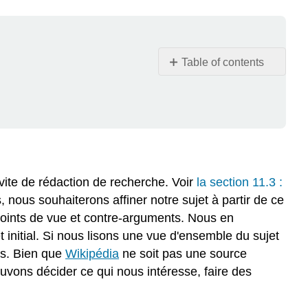
Table of contents
Alternative
aux
médias
Choisir
un
sujet
ciblé
vite de rédaction de recherche. Voir
la section 11.3 :
Élaboration
nous souhaiterons affiner notre sujet à partir de ce
d'une
 points de vue et contre-arguments. Nous en
question
nitial. Si nous lisons une vue d'ensemble du sujet
de
ons. Bien que
Wikipédia
ne soit pas une source
recherche
ouvons décider ce qui nous intéresse, faire des
Exercice
d'entraînement
\PageIndex
1
\PageIndex
1