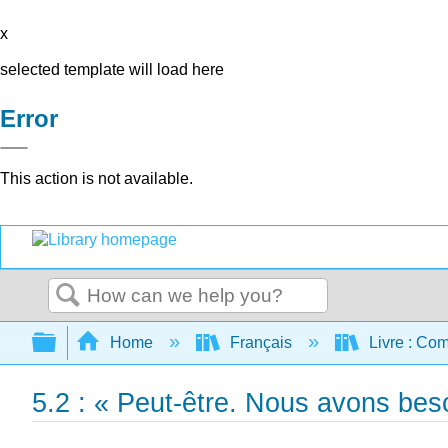
x
selected template will load here
Error
This action is not available.
Search
Expand/collapse global hierarchy
Home
Français
Livre : Com
5.2 : « Peut-être. Nous avons bes