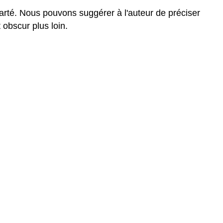
l'aide
arté. Nous pouvons suggérer à l'auteur de préciser
ou
obscur plus loin.
des
études
supplémentaires
Exercice
\PageIndex
1
\PageIndex
1