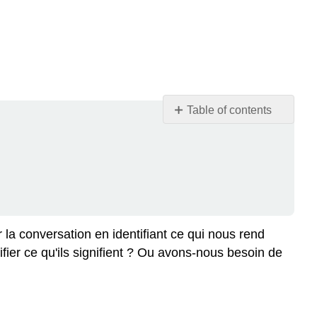
Table of contents
Alternative
aux
médias
Appel
pour
obtenir
des
a conversation en identifiant ce qui nous rend
précisions
ifier ce qu'ils signifient ? Ou avons-nous besoin de
Appelez
pour
obtenir
de