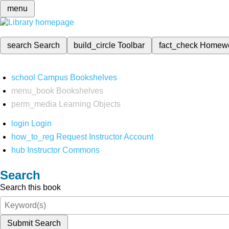
menu
search
Search
build_circle
Toolbar
fact_check
Homew
school
Campus Bookshelves
menu_book
Bookshelves
perm_media
Learning Objects
login
Login
how_to_reg
Request Instructor Account
hub
Instructor Commons
Search
Search this book
Submit Search