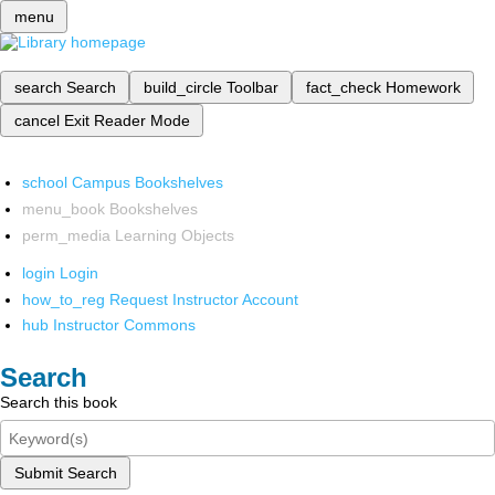
menu
search
Search
build_circle
Toolbar
fact_check
Homework
cancel
Exit Reader Mode
school
Campus Bookshelves
menu_book
Bookshelves
perm_media
Learning Objects
login
Login
how_to_reg
Request Instructor Account
hub
Instructor Commons
Search
Search this book
Submit Search