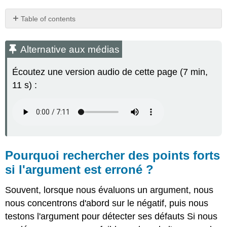
Table of contents
Alternative
aux
Alternative aux médias
médias
Pourquoi
Écoutez une version audio de cette page (7 min,
rechercher
11 s) :
des
points
forts
si
l'argument
est
erroné ?
Pourquoi rechercher des points forts
Louez
si l'argument est erroné ?
une
partie
de
Souvent, lorsque nous évaluons un argument, nous
l'argument
nous concentrons d'abord sur le négatif, puis nous
Faites
testons l'argument pour détecter ses défauts Si nous
l'éloge