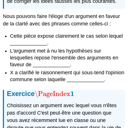
de corriger les idées fausses les plus courantes.
Nous pouvons faire l'éloge d'un argument en faveur
de la clarté avec des phrases comme celles-ci :
Cette pièce expose clairement le cas selon lequel
_____________.
L'argument met à nu les hypothèses sur
lesquelles repose l'ensemble des arguments en
faveur de _____________.
X a clarifié le raisonnement qui sous-tend l'opinion
commune selon laquelle _____________.
1
Exercice
\PageIndex
\PageIndex
1
Choisissez un argument avec lequel vous n'êtes
pas d'accord C'est peut-être une question que
vous avez récemment lue en classe ou une
dispute que vous entendez souvent dans la vie de