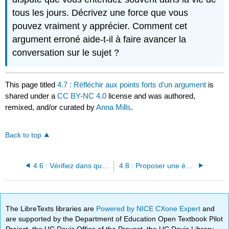
tous les jours. Décrivez une force que vous
pouvez vraiment y apprécier. Comment cet
argument erroné aide-t-il à faire avancer la
conversation sur le sujet ?
This page titled
4.7 : Réfléchir aux points forts d'un argument
is
shared under a
CC BY-NC 4.0
license and was authored,
remixed, and/or curated by
Anna Mills
.
Back to top
4.6 : Vérifiez dans quelle mesure l'argument répond aux contre-arguments
4.8 : Proposer une évaluation globale
The LibreTexts libraries are
Powered by NICE CXone Expert
and
are supported by the Department of Education Open Textbook Pilot
Project, the UC Davis Office of the Provost, the UC Davis Library,