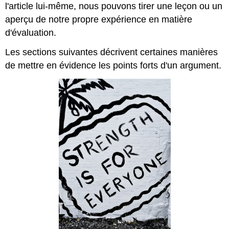
Félicitez-
l'article lui-même, nous pouvons tirer une leçon ou un
le
aperçu de notre propre expérience en matière
d'avoir
d'évaluation.
soulevé
une
Les sections suivantes décrivent certaines manières
question
de mettre en évidence les points forts d'un argument.
importante
Félicitez-
le
pour
avoir
clarifié
une
position
Exercice
\PageIndex
1
\PageIndex
1