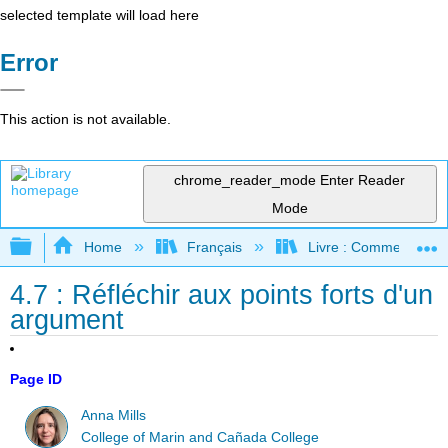
selected template will load here
Error
This action is not available.
chrome_reader_mode
Enter Reader
Mode
Expand/collapse global hierarchy
Home
Français
Livre : Comment foncti
4.7 : Réfléchir aux points forts d'un
argument
Page ID
Anna Mills
College of Marin and Cañada College