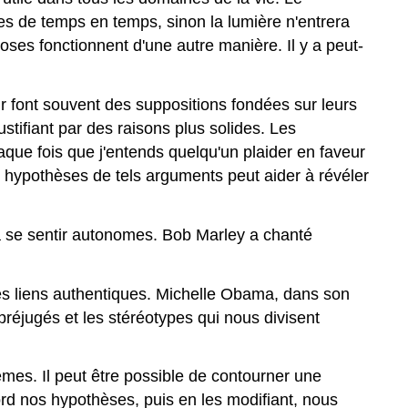
argument ?
es de temps en temps, sinon la lumière n'entrera
Les
oses fonctionnent d'une autre manière. Il y a peut-
hypothèses
sont-
elles
r font souvent des suppositions fondées sur leurs
valides ?
ustifiant par des raisons plus solides. Les
Recherchez
que fois que j'entends quelqu'un plaider en faveur
les
s hypothèses de tels arguments peut aider à révéler
exceptions
aux
hypothèses
à se sentir autonomes. Bob Marley a chanté
Recherchez
des
preuves
des liens authentiques. Michelle Obama, dans son
à
préjugés et les stéréotypes qui nous divisent
l'appui
des
hypothèses
mes. Il peut être possible de contourner une
Problèmes
bord nos hypothèses, puis en les modifiant, nous
courants