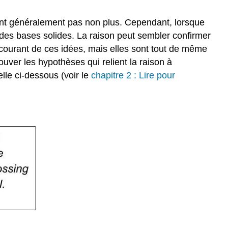
choses
soient
nt généralement pas non plus. Cependant, lorsque
comparables
des bases solides. La raison peut sembler confirmer
Fausse
 courant de ces idées, mais elles sont tout de même
analogie
uver les hypothèses qui relient la raison à
Pente
elle ci-dessous (voir le
chapitre 2 : Lire pour
glissante
En
supposant
qu'une
chose
en
cause
une
autre
Phrases
pour
critiquer
les
hypothèses