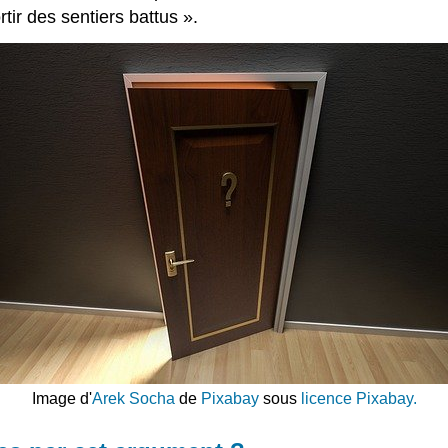
tir des sentiers battus ».
Image d'
Arek Socha
de
Pixabay
sous
licence Pixabay.