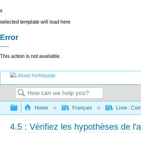
x
selected template will load here
Error
This action is not available.
Search
Expand/collapse global hierarchy
Home
Français
Livre : Com
4.5 : Vérifiez les hypothèses de l