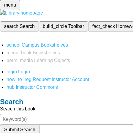
menu
search
Search
build_circle
Toolbar
fact_check
Homew
school
Campus Bookshelves
menu_book
Bookshelves
perm_media
Learning Objects
login
Login
how_to_reg
Request Instructor Account
hub
Instructor Commons
Search
Search this book
Submit Search