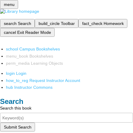
menu
search
Search
build_circle
Toolbar
fact_check
Homework
cancel
Exit Reader Mode
school
Campus Bookshelves
menu_book
Bookshelves
perm_media
Learning Objects
login
Login
how_to_reg
Request Instructor Account
hub
Instructor Commons
Search
Search this book
Submit Search