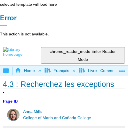
selected template will load here
Error
This action is not available.
chrome_reader_mode
Enter Reader
Mode
Expand/collapse global hierarchy
Home
Français
Livre : Comment foncti
4.3 : Recherchez les exceptions
Page ID
Anna Mills
College of Marin and Cañada College