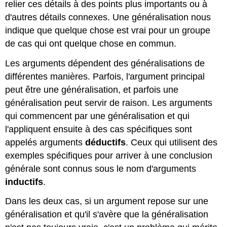
Phrases
relier ces détails à des points plus importants ou à
pour
d'autres détails connexes. Une généralisation nous
signaler
indique que quelque chose est vrai pour un groupe
les
exceptions
de cas qui ont quelque chose en commun.
Types
Les arguments dépendent des généralisations de
courants
d'arguments
différentes manières. Parfois, l'argument principal
qui
peut être une généralisation, et parfois une
omettent
généralisation peut servir de raison. Les arguments
les
exceptions
qui commencent par une généralisation et qui
l'appliquent ensuite à des cas spécifiques sont
Faux
dilemmes
appelés arguments
déductifs
. Ceux qui utilisent des
Questions
exemples spécifiques pour arriver à une conclusion
chargées
générale sont connus sous le nom d'arguments
Exercice
inductifs
.
\PageIndex
1
\PageIndex
1
Dans les deux cas, si un argument repose sur une
généralisation et qu'il s'avère que la généralisation