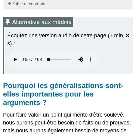
Table of contents
Alternative
aux
Alternative aux médias
médias
Pourquoi
Écoutez une version audio de cette page (7 min, 8
les
s) :
généralisations
sont-
elles
importantes
pour
les
arguments ?
Pourquoi les généralisations sont-
Trouvez
elles importantes pour les
les
généralisations
arguments ?
et
remettez-
Pour faire valoir un point qui mérite d'être soulevé,
les
nous aurons peut-être besoin de faits ou de preuves,
en
question
mais nous aurons également besoin de moyens de